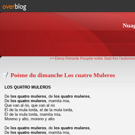
Nuag
<< Elena Ferrante Poupée volée
Sept fois l'automn
Poème du dimanche Los cuatro Muleros
LOS
QUATRO
MULEROS
De
los
quatro
muleros
, de
los
quatro
muleros
,
De
los
quatro
muleros
, mamita mia,
Que van al rio, que van al rio
El de la mula torda, el de la mula torda,
El de la mula torda, mamita mia,
Moreno y alto, moreno y alto
De
los
quatro
muleros
, de
los
quatro
muleros
,
De
los
quatro
muleros
, mamita mia,