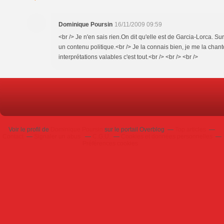
Dominique Poursin
16/11/2009 09:59
<br /> Je n'en sais rien.On dit qu'elle est de Garcia-Lorca. S
un contenu politique.<br /> Je la connais bien, je me la chant
interprétations valables c'est tout.<br /> <br /> <br />
Voir le profil de
Dominique Poursin
sur le portail Overblog
Top articles
Contact
Signaler un abus
C.G.U.
Cookies et données personnelles
Préférences cookies