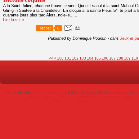
A la Saint Julien, chacune trouve le sien. Qui est saoul à la saint Maboul Cu
Glin-glin Sautée à la Chandeleur, En cloque à la sainte Fleur. S'il te plaît à l
quarante jours plus tard Alors, noie-le......
Lire la suite
Repost
0
Published by Dominique Poursin
-
dans
Jeux et pa
<<
<
100
101
102
103
104
105
106
107
108
109
110
Voir le profil de
Dominique Poursin
sur le portail Overblog
Top articles
Contact
Signaler un abus
C.G.U.
Cookies et données personnelles
Préférences cookies