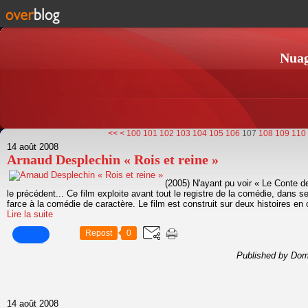
Nuag
<<
<
100
101
102
103
104
105
106
107
108
109
110
14 août 2008
Arnaud Desplechin « Rois et reine »
(2005) N'ayant pu voir « Le Conte 
le précédent... Ce film exploite avant tout le registre de la comédie, dans s
farce à la comédie de caractère. Le film est construit sur deux histoires en c
Lire la suite
Repost
0
Published by Dom
14 août 2008