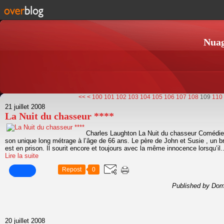
Nuag
<<
<
100
101
102
103
104
105
106
107
108
109
110
21 juillet 2008
La Nuit du chasseur ****
Charles Laughton La Nuit du chasseur Comédien
son unique long métrage à l’âge de 66 ans. Le père de John et Susie , un b
est en prison. Il sourit encore et toujours avec la même innocence lorsqu’il..
Lire la suite
Repost
0
Published by Dom
20 juillet 2008