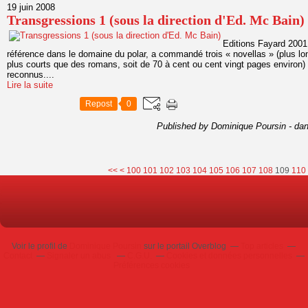
19 juin 2008
Transgressions 1 (sous la direction d'Ed. Mc Bain)
Editions Fayard 2001
référence dans le domaine du polar, a commandé trois « novellas » (plus lo
plus courts que des romans, soit de 70 à cent ou cent vingt pages environ)
reconnus....
Lire la suite
Repost
0
Published by Dominique Poursin
-
da
<<
<
100
101
102
103
104
105
106
107
108
109
110
Voir le profil de
Dominique Poursin
sur le portail Overblog
Top articles
Contact
Signaler un abus
C.G.U.
Cookies et données personnelles
Préférences cookies