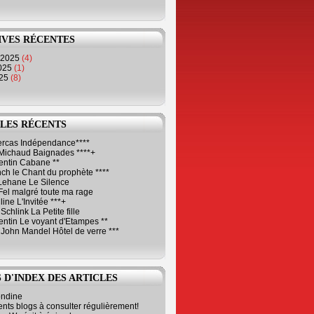
IVES RÉCENTES
 2025
(4)
2025
(1)
025
(8)
LES RÉCENTS
Cercas Indépendance****
Michaud Baignades ****+
entin Cabane **
ch le Chant du prophète ****
Lehane Le Silence
Fel malgré toute ma rage
ne L'Invitée ***+
Schlink La Petite fille
ntin Le voyant d'Etampes **
 John Mandel Hôtel de verre ***
 D'INDEX DES ARTICLES
ondine
ents blogs à consulter régulièrement!