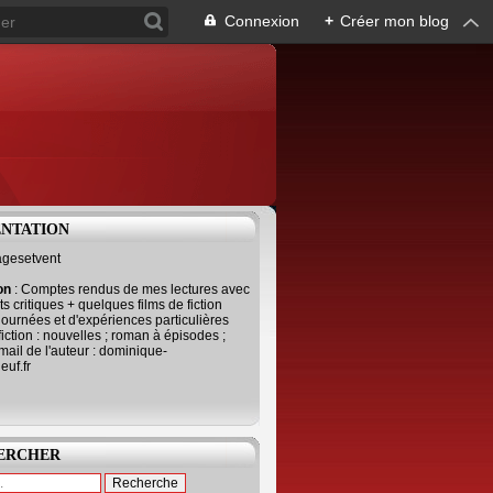
Connexion
+
Créer mon blog
ENTATION
agesetvent
ion
: Comptes rendus de mes lectures avec
s critiques + quelques films de fiction
journées et d'expériences particulières
fiction : nouvelles ; roman à épisodes ;
mail de l'auteur : dominique-
uf.fr
ERCHER