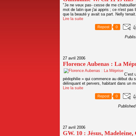
"Je ne veux pas- cesse de me chatouiller
mot de latin que j'ai appris ; ce n'est pa
que la beauté y avait sa part. Nelly tenait.
Lire la suite
Repost
0
Publi
27 avril 2006
Florence Aubenas : La Mép
C’est 
pédophilie » qui commence au début du si
délinquant et pervers, habitant dans un 
Lire la suite
Repost
0
Published
27 avril 2006
GW. 10 : Jésus, Madeleine, 