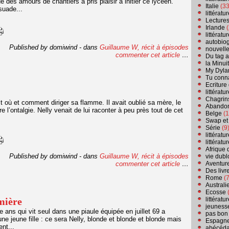
 des amours de chantiers a pris plaisir à initier ce lycéen.
Italie
(33
rsuade...
littérat
Lecture
Irlande
(
littérat
autobio
Published by domiwind
-
dans
Guillaume W, récit à épisodes
nouvell
commenter cet article
…
Du tag a
la Minui
My Dyla
Tu conn
Ecriture
littérat
Chagrins
t où et comment diriger sa flamme. Il avait oublié sa mère, le
Abandon
l’ontalgie. Nelly venait de lui raconter à peu près tout de cet
Belge
(1
.
Swap et
Série
(9
littérat
littérat
Afrique 
Published by domiwind
-
dans
Guillaume W, récit à épisodes
vie dubl
commenter cet article
…
Aventure
Des livr
Rome
(7
Australi
Ecosse
(
mière
littérat
jeuness
ans qui vit seul dans une piaule équipée en juillet 69 a
pas bon
ne jeune fille : ce sera Nelly, blonde et blonde et blonde mais
Espagn
ent...
abécéda