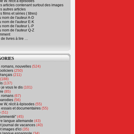
e W. récit à épisodes
s articles contenant surtout des images
s autres articles
 films et séries ( titres)
u nom de l'auteur A-D
u nom de l'auteur E-K
u nom de l'auteur L-P
u nom de l'auteur Q-Z
emment
 de livres à lire …
GORIES
s romans, nouvelles
(524)
policiers
(250)
français
(211)
(188)
is
(137)
 je vous le dis
(101)
re
(85)
s romans
(67)
parodies
(56)
e W, récit à épisodes
(55)
 essais et documentaires
(55)
e
(51)
 commenté"
(45)
ure langue allemande
(43)
t journal de vacances
(40)
t images d'ici
(35)
ure langue espagnole
(34)