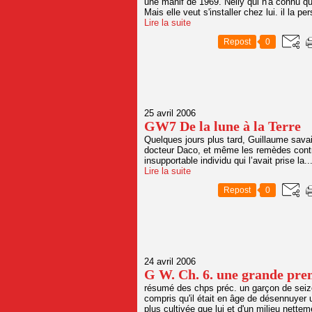
une manif de 1969. Nelly qui n'a connu que
Mais elle veut s'installer chez lui. il la pe
Lire la suite
Repost
0
25 avril 2006
GW7 De la lune à la Terre
Quelques jours plus tard, Guillaume savai
docteur Daco, et même les remèdes contre 
insupportable individu qui l’avait prise la..
Lire la suite
Repost
0
24 avril 2006
G W. Ch. 6. une grande pre
résumé des chps préc. un garçon de seize 
compris qu'il était en âge de désennuyer u
plus cultivée que lui et d'un milieu nettem