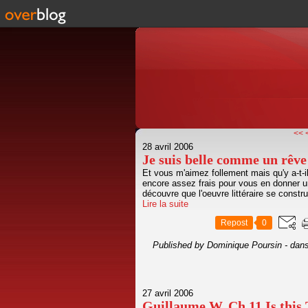
<<
28 avril 2006
Je suis belle comme un rêve
Et vous m'aimez follement mais qu'y a-t-i
encore assez frais pour vous en donner une
découvre que l'oeuvre littéraire se constr
Lire la suite
Repost
0
Published by Dominique Poursin
-
dan
27 avril 2006
Guillaume W. Ch 11 Is this