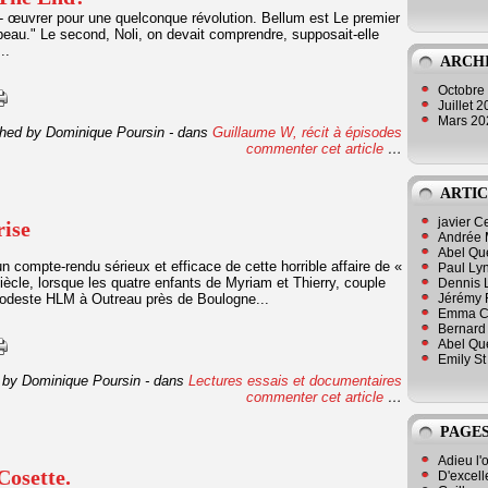
- œuvrer pour une quelconque révolution. Bellum est Le premier
s beau." Le second, Noli, on devait comprendre, supposait-elle
..
ARCH
Octobre
Juillet 
Mars 2
shed by Dominique Poursin
-
dans
Guillaume W, récit à épisodes
commenter cet article
…
ARTIC
javier 
rise
Andrée 
Abel Qu
un compte-rendu sérieux et efficace de cette horrible affaire de «
Paul Lyn
ècle, lorsque les quatre enfants de Myriam et Thierry, couple
Dennis 
modeste HLM à Outreau près de Boulogne...
Jérémy 
Emma Cli
Bernard 
Abel Que
Emily St
 by Dominique Poursin
-
dans
Lectures essais et documentaires
commenter cet article
…
PAGES
Adieu l'
Cosette.
D'excell