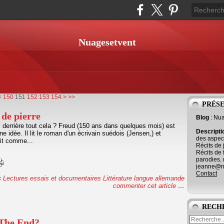
Nuagesetvent
100
110
120
130
140
<
150
151
152
153
154
>
>>
PRÉS
 de pierre
Blog
: Nu
l derrière tout cela ? Freud (150 ans dans quelques mois) est
Descript
 idée. Il lit le roman d'un écrivain suédois (Jensen,) et
des aspect
uit comme...
Récits de 
Récits de 
parodies. 
jeanne@ne
Contact
s
Lectures essais et documentaires
Littérature langue allemande
commenter cet article
…
RECH
 The End?