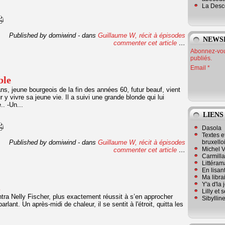
La Desc
Published by domiwind
-
dans
Guillaume W, récit à épisodes
NEWS
commenter cet article
…
Abonnez-vous
publiés.
Email
ble
s, jeune bourgeois de la fin des années 60, futur beauf, vient
 vivre sa jeune vie. Il a suivi une grande blonde qui lui
.. -Un...
LIENS
Dasola
Textes e
Published by domiwind
-
dans
Guillaume W, récit à épisodes
bruxello
Michel V
commenter cet article
…
Carmill
Littérama
En lisan
Ma librai
Y'a d'la
,
Lilly et 
ntra Nelly Fischer, plus exactement réussit à s’en approcher
Sibyllin
lant. Un après-midi de chaleur, il se sentit à l'étroit, quitta les