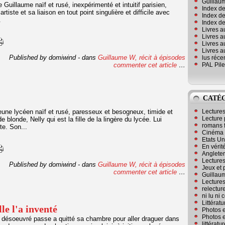
Guillaum
uillaume naïf et rusé, inexpérimenté et intuitif parisien,
Index de
rtiste et sa liaison en tout point singulière et difficile avec
Index de
.
Index des
Livres a
Livres a
Livres a
Livres a
Published by domiwind
-
dans
Guillaume W, récit à épisodes
lus réc
commenter cet article
…
PAL Pile
CATÉ
une lycéen naïf et rusé, paresseux et besogneux, timide et
Lecture
Lecture 
 blonde, Nelly qui est la fille de la lingère du lycée. Lui
romans 
te. Son...
Cinéma
Etats Un
En vérité
Angleter
Lecture
Published by domiwind
-
dans
Guillaume W, récit à épisodes
Jeux et 
commenter cet article
…
Guillaum
Lectures
relectur
ni lu ni
Littérat
le l'a inventé
Photos e
Photos e
désoeuvré passe a quitté sa chambre pour aller draguer dans
littérat