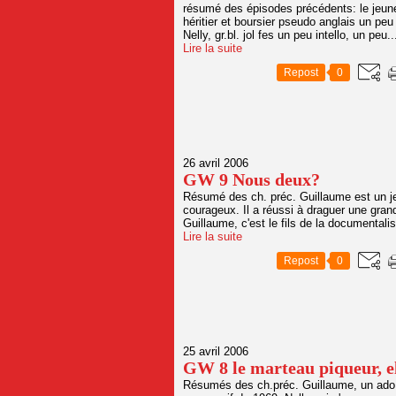
résumé des épisodes précédents: le jeune G
héritier et boursier pseudo anglais un peu a
Nelly, gr.bl. jol fes un peu intello, un peu..
Lire la suite
Repost
0
26 avril 2006
GW 9 Nous deux?
Résumé des ch. préc. Guillaume est un je
courageux. Il a réussi à draguer une grande
Guillaume, c'est le fils de la documentalis
Lire la suite
Repost
0
25 avril 2006
GW 8 le marteau piqueur, el
Résumés des ch.préc. Guillaume, un ado 