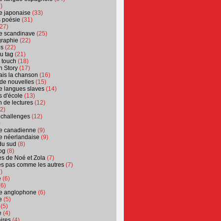
)
ure japonaise
(33)
s poésie
(31)
27)
ure scandinave
(25)
graphie
(22)
es
(22)
u tag
(21)
t touch
(18)
n Story
(17)
ais la chanson
(16)
 de nouvelles
(15)
ure langues slaves
(14)
 d'école
(13)
 de lectures
(12)
2)
 challenges
(12)
)
ure canadienne
(9)
ure néerlandaise
(9)
du sud
(8)
og
(8)
s de Noé et Zola
(7)
es pas comme les autres
(7)
)
e
(6)
6)
ure anglophone
(6)
e
(5)
(5)
e
(4)
ires
(4)