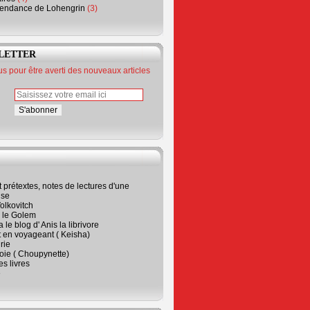
endance de Lohengrin
(3)
LETTER
 pour être averti des nouveaux articles
t prétextes, notes de lectures d'une
ise
olkovitch
a le Golem
 le blog d' Anis la librivore
t en voyageant ( Keisha)
rie
 joie ( Choupynette)
ses livres
e