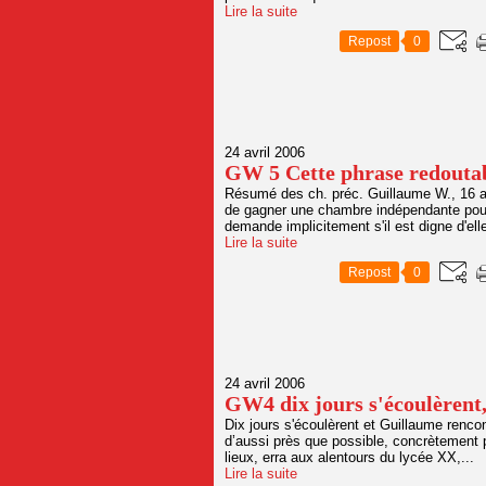
Lire la suite
Repost
0
24 avril 2006
GW 5 Cette phrase redouta
Résumé des ch. préc. Guillaume W., 16 an
de gagner une chambre indépendante pour y
demande implicitement s'il est digne d'elle
Lire la suite
Repost
0
24 avril 2006
GW4 dix jours s'écoulèrent
Dix jours s'écoulèrent et Guillaume renco
d’aussi près que possible, concrètement par
lieux, erra aux alentours du lycée XX,...
Lire la suite