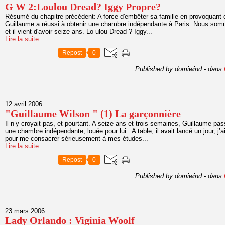
G W 2:Loulou Dread? Iggy Propre?
Résumé du chapitre précédent: A force d'embêter sa famille en provoquant d
Guillaume a réussi à obtenir une chambre indépendante à Paris. Nous somme
et il vient d'avoir seize ans. Lo ulou Dread ? Iggy...
Lire la suite
Repost
0
Published by domiwind
-
dans
12 avril 2006
"Guillaume Wilson " (1) La garçonnière
Il n’y croyait pas, et pourtant. A seize ans et trois semaines, Guillaume pa
une chambre indépendante, louée pour lui . A table, il avait lancé un jour, j’
pour me consacrer sérieusement à mes études...
Lire la suite
Repost
0
Published by domiwind
-
dans
23 mars 2006
Lady Orlando : Viginia Woolf