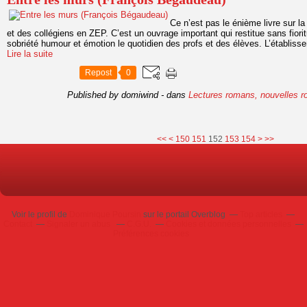
Ce n’est pas le énième livre sur la
et des collégiens en ZEP. C’est un ouvrage important qui restitue sans fiori
sobriété humour et émotion le quotidien des profs et des élèves. L’établisse
Lire la suite
Repost
0
Published by domiwind
-
dans
Lectures romans, nouvelles
r
100
110
120
130
140
<<
<
150
151
152
153
154
>
>>
Voir le profil de
Dominique Poursin
sur le portail Overblog
Top articles
Contact
Signaler un abus
C.G.U.
Cookies et données personnelles
Préférences cookies