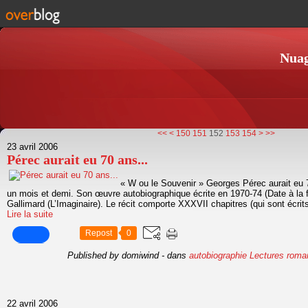
Nuag
100
110
120
130
140
<<
<
150
151
152
153
154
>
>>
23 avril 2006
Pérec aurait eu 70 ans...
« W ou le Souvenir » Georges Pérec aurait eu 7
un mois et demi. Son œuvre autobiographique écrite en 1970-74 (Date à la fi
Gallimard (L’Imaginaire). Le récit comporte XXXVII chapitres (qui sont écrits
Lire la suite
Repost
0
Published by domiwind
-
dans
autobiographie
Lectures roma
22 avril 2006