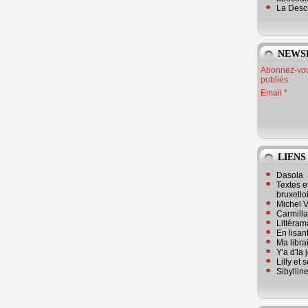
La Desc
NEWS
Abonnez-vous
publiés.
Email
LIENS
Dasola
Textes e
bruxello
Michel V
Carmill
Littérama
En lisan
Ma librai
Y'a d'la
Lilly et 
Sibyllin