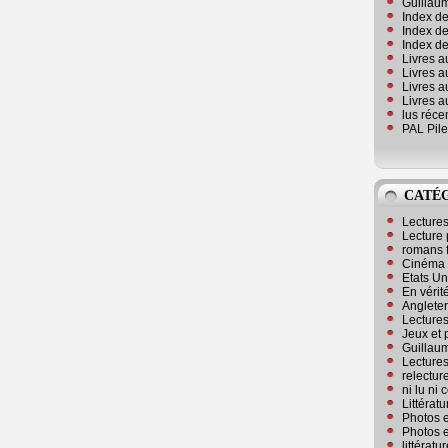
Guillaum
Index de
Index de
Index des
Livres a
Livres a
Livres a
Livres a
lus réc
PAL Pile
CATÉ
Lecture
Lecture 
romans 
Cinéma
Etats Un
En vérité
Angleter
Lecture
Jeux et 
Guillaum
Lectures
relectur
ni lu ni
Littérat
Photos e
Photos e
littérat