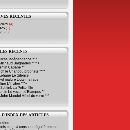
IVES RÉCENTES
 2025
(4)
2025
(1)
025
(8)
LES RÉCENTS
Cercas Indépendance****
Michaud Baignades ****+
entin Cabane **
ch le Chant du prophète ****
Lehane Le Silence
Fel malgré toute ma rage
ne L'Invitée ***+
Schlink La Petite fille
ntin Le voyant d'Etampes **
 John Mandel Hôtel de verre ***
 D'INDEX DES ARTICLES
ondine
ents blogs à consulter régulièrement!