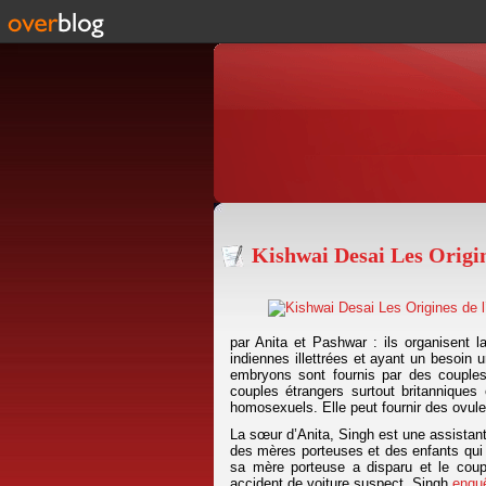
Kishwai Desai Les Origi
par Anita et Pashwar : ils organisent l
indiennes illettrées et ayant un besoin 
embryons sont fournis par des couples 
couples étrangers surtout britanniques 
homosexuels. Elle peut fournir des ovule
La sœur d’Anita, Singh est une assistante
des mères porteuses et des enfants qui n
sa mère porteuse a disparu et le coup
accident de voiture suspect. Singh
enqu