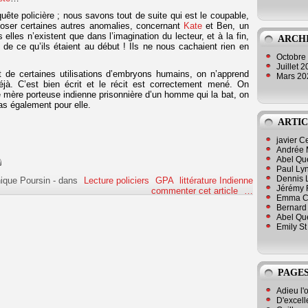
uête policière ; nous savons tout de suite qui est le coupable,
oser certaines autres anomalies, concernant
Kate
et Ben, un
elles n’existent que dans l’imagination du lecteur, et à la fin,
ARCH
de ce qu’ils étaient au début ! Ils ne nous cachaient rien en
Octobre
Juillet 
 de certaines utilisations d’embryons humains, on n’apprend
Mars 2
éjà. C’est bien écrit et le récit est correctement mené. On
 mère porteuse indienne prisonnière d’un homme qui la bat, on
pas également pour elle.
ARTIC
javier 
Andrée 
Abel Qu
Paul Lyn
Dennis 
ique Poursin
-
dans
Lecture policiers
GPA
littérature Indienne
Jérémy 
commenter cet article
…
Emma Cli
Bernard 
Abel Que
Emily St
PAGES
Adieu l'
D'excell