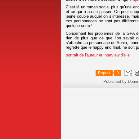
C’est là un roman social plus qu’une enq
et ce qui a pu se passer. On peut supp
jeune couple auquel on s’intéresse, mais 
ces personnages ne sont pas différents 
quelque sorte !
Concernant les problèmes de la GPA et
rien de plus que ce que l’on savait d
s’attache au personnage de Sonia, jeune
regrette que le happy end final, ne soit 
portrait de l'auteur et interview d'elle
Repost
0
Published by Domin