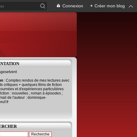
Connexion
+
Créer mon blog
ENTATION
agesetvent
ion
: Comptes rendus de mes lectures avec
s critiques + quelques films de fiction
journées et d'expériences particulières
fiction : nouvelles ; roman à épisodes ;
mail de l'auteur : dominique-
uf.fr
ERCHER