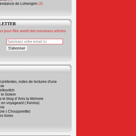
endance de Lohengrin
(3)
LETTER
 pour être averti des nouveaux articles
t prétextes, notes de lectures d'une
ise
olkovitch
a le Golem
 le blog d' Anis la librivore
t en voyageant ( Keisha)
rie
 joie ( Choupynette)
ses livres
e