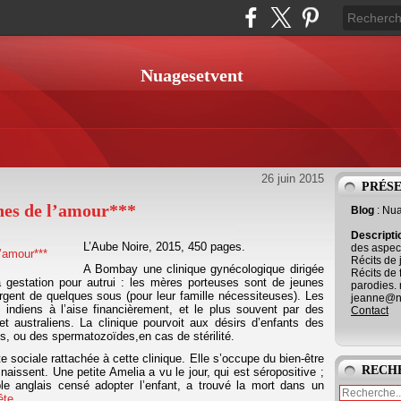
Nuagesetvent
26 juin 2015
PRÉS
nes de l’amour***
Blog
: Nu
Descript
L’Aube Noire, 2015, 450 pages.
des aspect
Récits de 
A Bombay une clinique gynécologique dirigée
Récits de 
a gestation pour autrui : les mères porteuses sont de jeunes
parodies. 
urgent de quelques sous (pour leur famille nécessiteuses). Les
jeanne@ne
indiens à l’aise financièrement, et le plus souvent par des
Contact
et australiens. La clinique pourvoit aux désirs d’enfants des
s, ou des spermatozoïdes,en cas de stérilité.
 sociale rattachée à cette clinique. Elle s’occupe du bien-être
RECH
aissent. Une petite Amelia a vu le jour, qui est séropositive ;
le anglais censé adopter l’enfant, a trouvé la mort dans un
ête
…