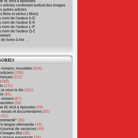
e W. récit à épisodes
s articles contenant surtout des images
s autres articles
 films et séries ( titres)
u nom de l'auteur A-D
u nom de l'auteur E-K
u nom de l'auteur L-P
u nom de l'auteur Q-Z
emment
 de livres à lire …
GORIES
s romans, nouvelles
(524)
policiers
(250)
français
(211)
(188)
is
(137)
 je vous le dis
(101)
re
(85)
s romans
(67)
parodies
(56)
e W, récit à épisodes
(55)
 essais et documentaires
(55)
e
(51)
 commenté"
(45)
ure langue allemande
(43)
t journal de vacances
(40)
t images d'ici
(35)
ure langue espagnole
(34)