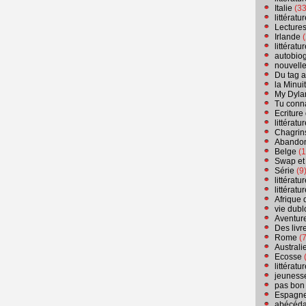
Italie
(33
littérat
Lecture
Irlande
(
littérat
autobio
nouvell
Du tag a
la Minui
My Dyla
Tu conn
Ecriture
littérat
Chagrins
Abandon
Belge
(1
Swap et
Série
(9
littérat
littérat
Afrique 
vie dubl
Aventure
Des livr
Rome
(7
Australi
Ecosse
(
littérat
jeuness
pas bon
Espagn
abécéda