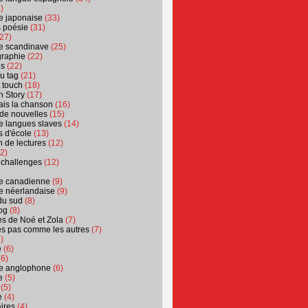
)
ure japonaise
(33)
s poésie
(31)
27)
ure scandinave
(25)
graphie
(22)
es
(22)
u tag
(21)
t touch
(18)
n Story
(17)
ais la chanson
(16)
 de nouvelles
(15)
ure langues slaves
(14)
 d'école
(13)
 de lectures
(12)
2)
 challenges
(12)
)
ure canadienne
(9)
ure néerlandaise
(9)
du sud
(8)
og
(8)
s de Noé et Zola
(7)
es pas comme les autres
(7)
)
e
(6)
6)
ure anglophone
(6)
e
(5)
(5)
e
(4)
ires
(4)