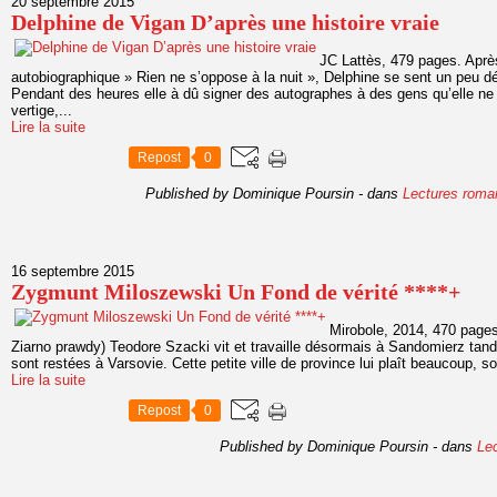
20 septembre 2015
Delphine de Vigan D’après une histoire vraie
JC Lattès, 479 pages. Apr
autobiographique » Rien ne s’oppose à la nuit », Delphine se sent un peu 
Pendant des heures elle à dû signer des autographes à des gens qu’elle ne 
vertige,...
Lire la suite
Repost
0
Published by Dominique Poursin
-
dans
Lectures roma
16 septembre 2015
Zygmunt Miloszewski Un Fond de vérité ****+
Mirobole, 2014, 470 pages.
Ziarno prawdy) Teodore Szacki vit et travaille désormais à Sandomierz tandi
sont restées à Varsovie. Cette petite ville de province lui plaît beaucoup, so
Lire la suite
Repost
0
Published by Dominique Poursin
-
dans
Lec