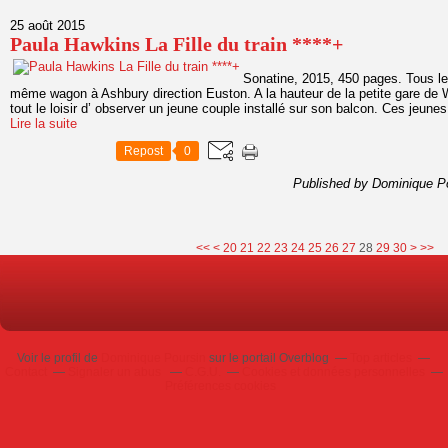
25 août 2015
Paula Hawkins La Fille du train ****+
Sonatine, 2015, 450 pages. Tous l
même wagon à Ashbury direction Euston. A la hauteur de la petite gare de Witn
tout le loisir d’ observer un jeune couple installé sur son balcon. Ces jeunes
Lire la suite
Repost
0
Published by Dominique P
10
40
50
60
70
80
90
100
<<
<
20
21
22
23
24
25
26
27
28
29
30
>
>>
Voir le profil de
Dominique Poursin
sur le portail Overblog
Top articles
Contact
Signaler un abus
C.G.U.
Cookies et données personnelles
Préférences cookies