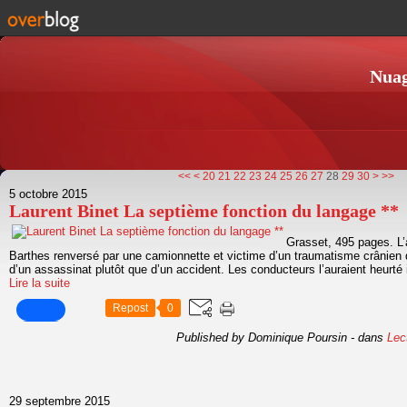
Nuag
10
40
50
60
70
80
90
100
<<
<
20
21
22
23
24
25
26
27
28
29
30
>
>>
5 octobre 2015
Laurent Binet La septième fonction du langage **
Grasset, 495 pages. L
Barthes renversé par une camionnette et victime d’un traumatisme crânien qui
d’un assassinat plutôt que d’un accident. Les conducteurs l’auraient heurté i
Lire la suite
Repost
0
Published by Dominique Poursin
-
dans
Lec
29 septembre 2015