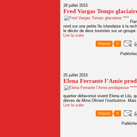
28 juillet 2015
Fred Vargas Temps glaciair
Fla
nord sur une petite île islandaise à la r
le décès de deux touristes sur un groupe
Lire la suite
Repost
0
Publishe
25 juillet 2015
Elena Ferrante l’Amie prod
quartier défavorisé vivent Elena et Lila, 
élèves de Mme Olivieri l’institutrice. Mais L
Lire la suite
Repost
0
Publishe