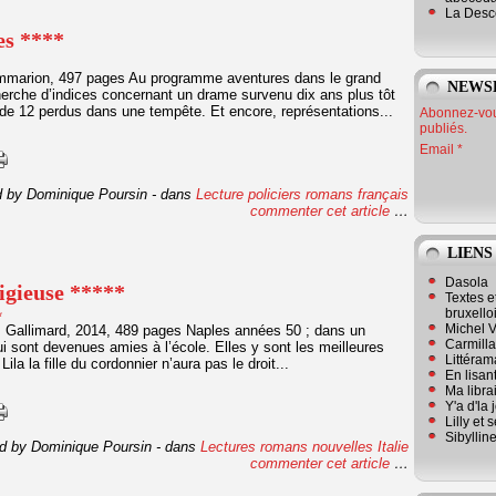
La Desc
es ****
mmarion, 497 pages Au programme aventures dans le grand
NEWS
echerche d’indices concernant un drame survenu dix ans plus tôt
 de 12 perdus dans une tempête. Et encore, représentations...
Abonnez-vous
publiés.
Email
d by Dominique Poursin
-
dans
Lecture policiers
romans français
commenter cet article
…
LIENS
Dasola
igieuse *****
Textes e
bruxello
Michel V
Gallimard, 2014, 489 pages Naples années 50 ; dans un
Carmill
qui sont devenues amies à l’école. Elles y sont les meilleures
Littérama
ila la fille du cordonnier n’aura pas le droit...
En lisan
Ma librai
Y'a d'la
Lilly et 
Sibyllin
d by Dominique Poursin
-
dans
Lectures romans
nouvelles
Italie
commenter cet article
…