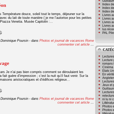
Guillaum
éon
Index de
Index de
Index des
 Température douce, soleil tout le temps, déjeuner sur la
Livres a
avec du lait de toute manière ( je me l’autorise pour les petites
Livres a
 Piazza Venetia. Musée Capitolin :...
Livres a
Livres a
lus réc
PAL Pile
 Dominique Poursin
-
dans
Photos et journal de vacances
Rome
commenter cet article
…
CATÉ
Lecture
Lecture 
vage
romans 
Cinéma
Etats Un
ars Je n’ai pas bien compris comment se déroulaient les
En vérité
ait guère d’impression ; c’est la nuit qu’il faut venir. Sur la
Angleter
aisons aristocratiques et d’édifices religieux...
Lecture
Jeux et 
Guillaum
Lectures
relectur
 Dominique Poursin
-
dans
Photos et journal de vacances
Rome
ni lu ni
commenter cet article
…
Littérat
Photos e
Photos e
littérat