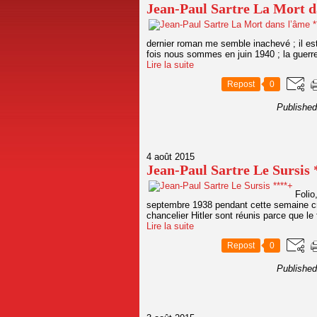
Jean-Paul Sartre La Mort d
dernier roman me semble inachevé ; il es
fois nous sommes en juin 1940 ; la guerre
Lire la suite
Repost
0
Published
4 août 2015
Jean-Paul Sartre Le Sursis
Folio
septembre 1938 pendant cette semaine crit
chancelier Hitler sont réunis parce que le
Lire la suite
Repost
0
Published