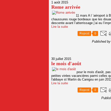
1 août 2015
Rome arrivée
11 mars A l ‘aéroport à B
chaussures rouge bordeaux que les douani
descente avant l’atterrissage j’ai eu l’i
Lire la suite
Repost
0
Published by
30 juillet 2015
le mois d'août
pour le mois d'août, pas
petites virées vacancières parmi celles q
l'abbaye st Martin du Canigou en juin 201
Lire la suite
Repost
0
Publis