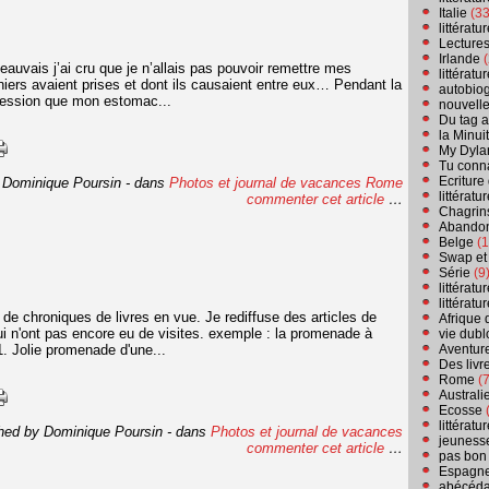
Italie
(33
littérat
Lecture
Irlande
(
eauvais j’ai cru que je n’allais pas pouvoir remettre mes
littérat
ers avaient prises et dont ils causaient entre eux… Pendant la
autobio
mpression que mon estomac...
nouvell
Du tag a
la Minui
My Dyla
Tu conn
Ecriture
 Dominique Poursin
-
dans
Photos et journal de vacances
Rome
littérat
commenter cet article
…
Chagrins
Abandon
Belge
(1
Swap et
Série
(9
littérat
littérat
 de chroniques de livres en vue. Je rediffuse des articles de
Afrique 
ui n'ont pas encore eu de visites. exemple : la promenade à
vie dubl
1. Jolie promenade d'une...
Aventure
Des livr
Rome
(7
Australi
Ecosse
(
littérat
hed by Dominique Poursin
-
dans
Photos et journal de vacances
jeuness
commenter cet article
…
pas bon
Espagn
abécéda