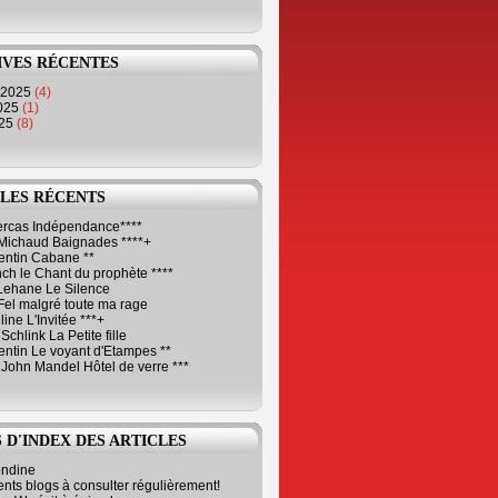
IVES RÉCENTES
 2025
(4)
2025
(1)
025
(8)
LES RÉCENTS
Cercas Indépendance****
Michaud Baignades ****+
entin Cabane **
ch le Chant du prophète ****
Lehane Le Silence
Fel malgré toute ma rage
ne L'Invitée ***+
Schlink La Petite fille
ntin Le voyant d'Etampes **
 John Mandel Hôtel de verre ***
 D'INDEX DES ARTICLES
ondine
ents blogs à consulter régulièrement!