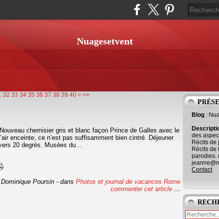
Nuagesetvent
50
60
70
80
90
100
1
32
33
34
35
36
37
38
39
40
>
>>
PRÉS
Blog
: Nu
Descript
Nouveau chemisier gris et blanc façon Prince de Galles avec le
des aspect
l’air enceinte, ce n’est pas suffisamment bien cintré. Déjeuner
Récits de 
vers 20 degrés. Musées du...
Récits de 
parodies. 
jeanne@ne
Contact
 Dominique Poursin
-
dans
Photos et journal de vacances
Rome
commenter cet article
…
RECH