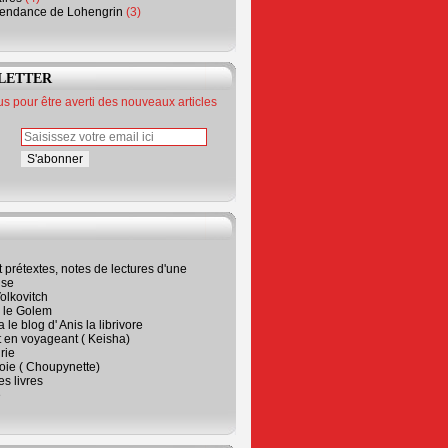
endance de Lohengrin
(3)
LETTER
 pour être averti des nouveaux articles
t prétextes, notes de lectures d'une
ise
olkovitch
a le Golem
 le blog d' Anis la librivore
t en voyageant ( Keisha)
rie
 joie ( Choupynette)
ses livres
e