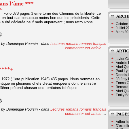
ans l’âme ***
Folio 378 pages 3 eme tome des Chemins de la liberté, ce
ARCH
t en tout cas beaucoup moins bon que les précédents. Cette
 a été déclarée neuf mois auparavant ; nous retrouvons...
Octobre
Juillet 
Mars 2
 by Dominique Poursin
-
dans
Lectures romans
romans français
commenter cet article
…
ARTIC
javier 
Andrée 
Abel Qu
 ****+
Paul Lyn
Dennis 
, 1972 ( 1ere publication 1945) 435 pages. Nous sommes en
Jérémy 
Emma Cli
ique où plusieurs chefs d’état européens dont le sinistre
Bernard 
 führer prétend chasser des territoires tchèques...
Abel Que
Emily St
 by Dominique Poursin
-
dans
Lectures romans
romans français
commenter cet article
…
PAGES
Adieu l'
D'excell