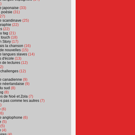
)
ure japonaise
(33)
s poésie
(31)
27)
ure scandinave
(25)
graphie
(22)
es
(22)
u tag
(21)
t touch
(18)
n Story
(17)
ais la chanson
(16)
 de nouvelles
(15)
ure langues slaves
(14)
 d'école
(13)
 de lectures
(12)
2)
 challenges
(12)
)
ure canadienne
(9)
ure néerlandaise
(9)
du sud
(8)
og
(8)
s de Noé et Zola
(7)
es pas comme les autres
(7)
)
e
(6)
6)
ure anglophone
(6)
e
(5)
(5)
e
(4)
ires
(4)