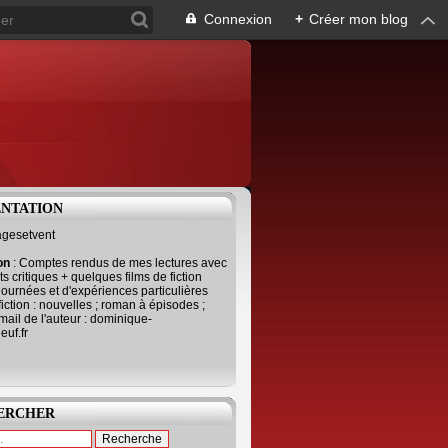
Connexion
+
Créer mon blog
ENTATION
agesetvent
ion
: Comptes rendus de mes lectures avec
s critiques + quelques films de fiction
journées et d'expériences particulières
fiction : nouvelles ; roman à épisodes ;
mail de l'auteur : dominique-
uf.fr
ERCHER