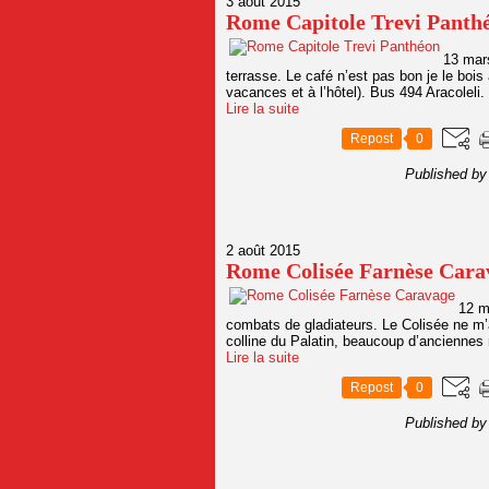
3 août 2015
Rome Capitole Trevi Panth
13 mars
terrasse. Le café n’est pas bon je le bois 
vacances et à l’hôtel). Bus 494 Aracoleli.
Lire la suite
Repost
0
Published by
2 août 2015
Rome Colisée Farnèse Cara
12 m
combats de gladiateurs. Le Colisée ne m’a f
colline du Palatin, beaucoup d’anciennes m
Lire la suite
Repost
0
Published by