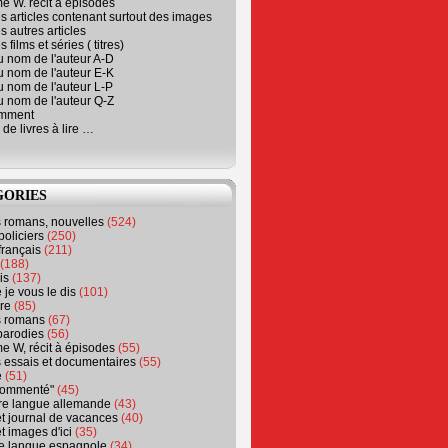
e W. récit à épisodes
s articles contenant surtout des images
s autres articles
 films et séries ( titres)
u nom de l'auteur A-D
u nom de l'auteur E-K
u nom de l'auteur L-P
u nom de l'auteur Q-Z
emment
 de livres à lire …
GORIES
s romans, nouvelles
(524)
policiers
(250)
français
(211)
(188)
is
(137)
 je vous le dis
(101)
re
(85)
s romans
(67)
parodies
(56)
e W, récit à épisodes
(55)
 essais et documentaires
(55)
e
(51)
 commenté"
(45)
ure langue allemande
(43)
t journal de vacances
(40)
t images d'ici
(35)
ure langue espagnole
(34)