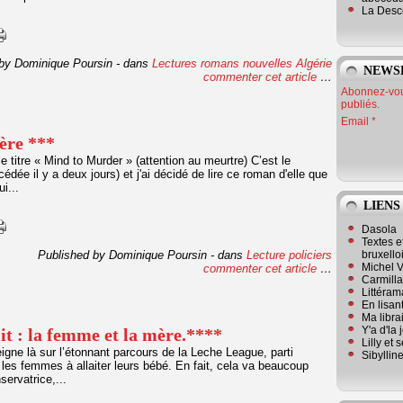
La Desc
by Dominique Poursin
-
dans
Lectures romans
nouvelles
Algérie
NEWS
commenter cet article
…
Abonnez-vous
publiés.
Email
ère ***
e titre « Mind to Murder » (attention au meurtre) C’est le
e il y a deux jours) et j'ai décidé de lire ce roman d'elle que
ui...
LIENS
Dasola
Textes e
Published by Dominique Poursin
-
dans
Lecture policiers
bruxello
Michel V
commenter cet article
…
Carmill
Littérama
En lisan
Ma librai
Y'a d'la
it : la femme et la mère.****
Lilly et 
igne là sur l’étonnant parcours de la Leche League, parti
Sibyllin
r les femmes à allaiter leurs bébé. En fait, cela va beaucoup
servatrice,...