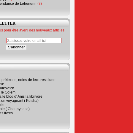
endance de Lohengrin
(3)
LETTER
 pour être averti des nouveaux articles
t prétextes, notes de lectures d'une
ise
olkovitch
a le Golem
 le blog d' Anis la librivore
t en voyageant ( Keisha)
rie
 joie ( Choupynette)
ses livres
e