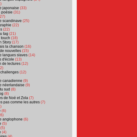
)
ure japonaise
(33)
s poésie
(31)
27)
ure scandinave
(25)
graphie
(22)
es
(22)
u tag
(21)
t touch
(18)
n Story
(17)
ais la chanson
(16)
 de nouvelles
(15)
ure langues slaves
(14)
 d'école
(13)
 de lectures
(12)
2)
 challenges
(12)
)
ure canadienne
(9)
ure néerlandaise
(9)
du sud
(8)
og
(8)
s de Noé et Zola
(7)
es pas comme les autres
(7)
)
e
(6)
6)
ure anglophone
(6)
e
(5)
(5)
e
(4)
ires
(4)