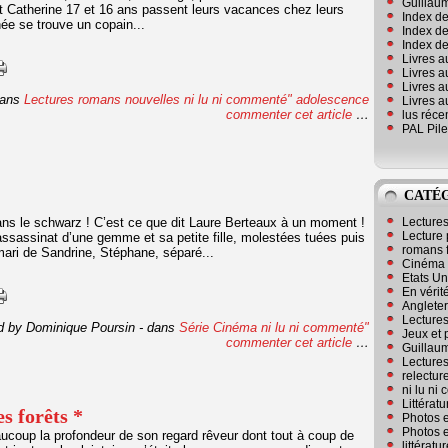
Guillaum
t Catherine 17 et 16 ans passent leurs vacances chez leurs
Index de
ée se trouve un copain...
Index de
Index des
Livres a
Livres a
Livres a
ans
Lectures romans
nouvelles
ni lu ni commenté"
adolescence
Livres a
commenter cet article
…
lus réc
PAL Pile
CATÉ
ns le schwarz ! C’est ce que dit Laure Berteaux à un moment !
Lecture
Lecture 
assassinat d’une gemme et sa petite fille, molestées tuées puis
romans 
 mari de Sandrine, Stéphane, séparé...
Cinéma
Etats Un
En vérité
Angleter
Lecture
d by Dominique Poursin
-
dans
Série
Cinéma
ni lu ni commenté"
Jeux et 
commenter cet article
…
Guillaum
Lectures
relectur
ni lu ni
Littérat
s forêts *
Photos e
Photos e
aucoup la profondeur de son regard rêveur dont tout à coup de
littérat