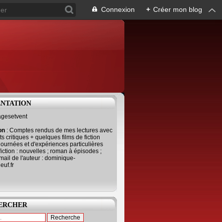
Connexion
+
Créer mon blog
ENTATION
agesetvent
ion
: Comptes rendus de mes lectures avec
s critiques + quelques films de fiction
journées et d'expériences particulières
fiction : nouvelles ; roman à épisodes ;
mail de l'auteur : dominique-
uf.fr
ERCHER