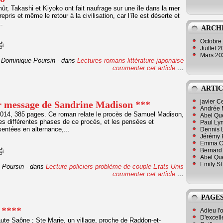
r, Takashi et Kiyoko ont fait naufrage sur une île dans la mer
pris et même le retour à la civilisation, car l’île est déserte et
..
ARCH
Octobre
Juillet 
Mars 2
 Dominique Poursin
-
dans
Lectures romans
littérature japonaise
commenter cet article
…
ARTIC
javier 
 message de Sandrine Madison ***
Andrée 
 2014, 385 pages. Ce roman relate le procès de Samuel Madison,
Abel Qu
s différentes phases de ce procès, et les pensées et
Paul Lyn
entées en alternance,...
Dennis 
Jérémy 
Emma Cli
Bernard 
Abel Que
Emily St
 Poursin
-
dans
Lecture policiers
problème de couple
Etats Unis
commenter cet article
…
PAGES
 ****
Adieu l'
D'excell
ute Saône ; Ste Marie, un village, proche de Raddon-et-