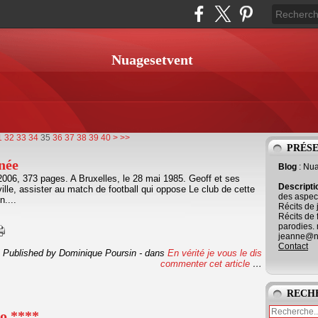
Nuagesetvent
50
60
70
80
90
100
1
32
33
34
35
36
37
38
39
40
>
>>
PRÉS
nnée
Blog
: Nu
2006, 373 pages. A Bruxelles, le 28 mai 1985. Geoff et ses
Descript
 ville, assister au match de football qui oppose Le club de cette
des aspect
n....
Récits de 
Récits de 
parodies. 
jeanne@ne
Contact
Published by Dominique Poursin
-
dans
En vérité je vous le dis
commenter cet article
…
RECH
yo ****