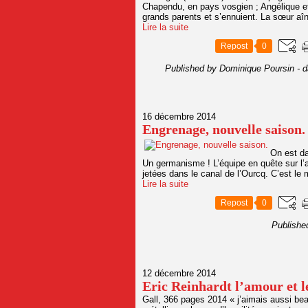
Chapendu, en pays vosgien ; Angélique e
grands parents et s’ennuient. La sœur aîn
Lire la suite
Repost
0
Published by Dominique Poursin
-
d
16 décembre 2014
Engrenage, nouvelle saison.
On est da
Un germanisme ! L’équipe en quête sur l’
jetées dans le canal de l’Ourcq. C’est le
Lire la suite
Repost
0
Publishe
12 décembre 2014
Eric Reinhardt l’amour et le
Gall, 366 pages 2014 « j’aimais aussi be