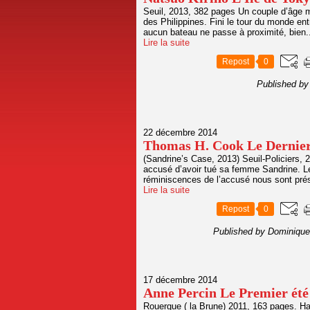
Seuil, 2013, 382 pages Un couple d’âge mû
des Philippines. Fini le tour du monde entre
aucun bateau ne passe à proximité, bien.
Lire la suite
Repost
0
Published by
22 décembre 2014
Thomas H. Cook Le Dernier
(Sandrine’s Case, 2013) Seuil-Policiers,
accusé d’avoir tué sa femme Sandrine. Le
réminiscences de l’accusé nous sont prés
Lire la suite
Repost
0
Published by Dominique
17 décembre 2014
Anne Percin Le Premier été
Rouergue ( la Brune) 2011, 163 pages. Ha