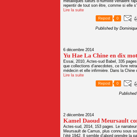
métalliques lueurs d’humilité venaient rap
repentir de tout son être, comme si elle s’
Lire la suite
Repost
0
Published by Dominiqu
6 décembre 2014
Yu Hae La Chine en dix mo
Essai, 2010, Actes-sud Babel, 335 pages.
que collections d’anecdotes, ce livre retr
médecin et elle infirmière. Dans la Chine 
Lire la suite
Repost
0
Published
2 décembre 2014
Kamel Daoud Meursault con
Actes-sud, 2014, 153 pages. Le narrateur
Meursault de Camus, plus connu sous son c
l’été 1942. Il semble d’abord prendre la pa