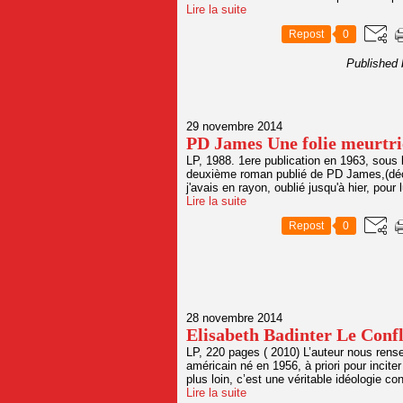
Lire la suite
Repost
0
Published 
29 novembre 2014
PD James Une folie meurtri
LP, 1988. 1ere publication en 1963, sous l
deuxième roman publié de PD James,(décédé
j'avais en rayon, oublié jusqu'à hier, pour l
Lire la suite
Repost
0
28 novembre 2014
Elisabeth Badinter Le Confl
LP, 220 pages ( 2010) L’auteur nous rense
américain né en 1956, à priori pour incite
plus loin, c’est une véritable idéologie con
Lire la suite