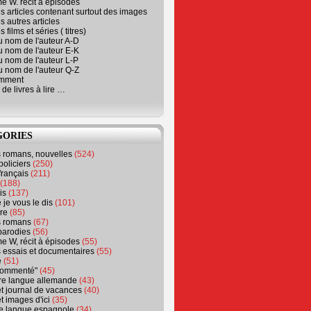
e W. récit à épisodes
s articles contenant surtout des images
s autres articles
 films et séries ( titres)
u nom de l'auteur A-D
u nom de l'auteur E-K
u nom de l'auteur L-P
u nom de l'auteur Q-Z
emment
 de livres à lire …
GORIES
s romans, nouvelles
(524)
policiers
(250)
français
(211)
(188)
is
(137)
 je vous le dis
(101)
re
(85)
s romans
(67)
parodies
(56)
e W, récit à épisodes
(55)
 essais et documentaires
(55)
e
(51)
 commenté"
(45)
ure langue allemande
(43)
t journal de vacances
(40)
t images d'ici
(35)
ure langue espagnole
(34)