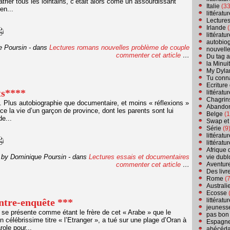
atrier tous les lointains, c’était alors come un assourdissant
Italie
(33
en...
littérat
Lecture
Irlande
(
littérat
autobio
e Poursin
-
dans
Lectures romans
nouvelles
problème de couple
nouvell
commenter cet article
…
Du tag a
la Minui
My Dyla
Tu conn
Ecriture
ts****
littérat
Chagrins
 Plus autobiographie que documentaire, et moins « réflexions »
Abandon
ace la vie d’un garçon de province, dont les parents sont lui
Belge
(1
de...
Swap et
Série
(9
littérat
littérat
Afrique 
 by Dominique Poursin
-
dans
Lectures essais et documentaires
vie dubl
commenter cet article
…
Aventure
Des livr
Rome
(7
Australi
Ecosse
(
tre-enquête ***
littérat
jeuness
 se présente comme étant le frère de cet « Arabe » que le
pas bon
élébrissime titre « l’Etranger », a tué sur une plage d’Oran à
Espagn
role pour...
abécéda