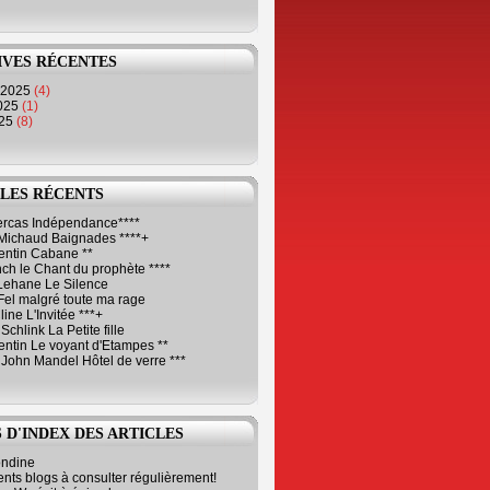
IVES RÉCENTES
 2025
(4)
2025
(1)
025
(8)
LES RÉCENTS
Cercas Indépendance****
Michaud Baignades ****+
entin Cabane **
ch le Chant du prophète ****
Lehane Le Silence
Fel malgré toute ma rage
ne L'Invitée ***+
Schlink La Petite fille
ntin Le voyant d'Etampes **
 John Mandel Hôtel de verre ***
 D'INDEX DES ARTICLES
ondine
ents blogs à consulter régulièrement!