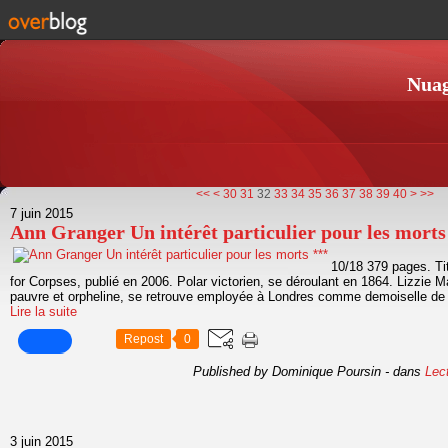
Nuag
10
20
50
60
70
80
90
100
<<
<
30
31
32
33
34
35
36
37
38
39
40
>
>>
7 juin 2015
Ann Granger Un intérêt particulier pour les morts
10/18 379 pages. Titr
for Corpses, publié en 2006. Polar victorien, se déroulant en 1864. Lizzie M
pauvre et orpheline, se retrouve employée à Londres comme demoiselle de
Lire la suite
Repost
0
Published by Dominique Poursin
-
dans
Lect
3 juin 2015