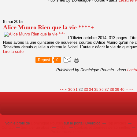
Published by Dominique Poursin
-
dans
Lectures 
8 mai 2015
Alice Munro Rien que la vie ****+
L’Olivier octobre 2014, 313 pages. Titre
Nous avons là une quinzaine de nouvelles courtes d’Alice Munro qu’on ne 
Tchekhov depuis qu’elle a obtenu le Nobel. L’auteur décrit la vie de quelque
Lire la suite
Repost
0
Published by Dominique Poursin
-
dans
Lect
10
20
50
60
70
80
90
100
<<
<
30
31
32
33
34
35
36
37
38
39
40
>
>>
Voir le profil de
Dominique Poursin
sur le portail Overblog
Top articles
Contact
Signaler un abus
C.G.U.
Cookies et données personnelles
Préférences cookies