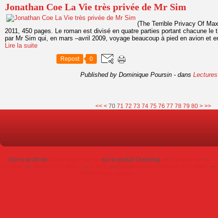
Jonathan Coe La Vie très privée de Mr Sim
(The Terrible Privacy Of Max
2011, 450 pages. Le roman est divisé en quatre parties portant chacune le tit
par Mr Sim qui, en mars –avril 2009, voyage beaucoup à pied en avion et 
Lire la suite
Repost
0
Published by Dominique Poursin
-
dans
Lectures
10
20
30
40
50
60
90
100
<<
<
70
71
72
73
74
75
76
77
78
79
80
>
>>
Voir le profil de
Dominique Poursin
sur le portail Overblog
Top articles
Contact
Signaler un abus
C.G.U.
Cookies et données personnelles
Préférences cookies