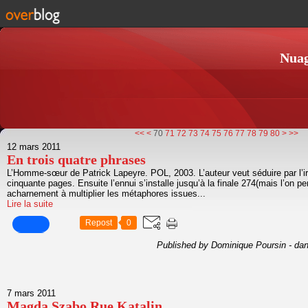
Nuag
10
20
30
40
50
60
90
100
<<
<
70
71
72
73
74
75
76
77
78
79
80
>
>>
12 mars 2011
En trois quatre phrases
L’Homme-sœur de Patrick Lapeyre. POL, 2003. L’auteur veut séduire par l’ir
cinquante pages. Ensuite l’ennui s’installe jusqu’à la finale 274(mais l’on per
acharnement à multiplier les métaphores issues...
Lire la suite
Repost
0
Published by Dominique Poursin
-
da
7 mars 2011
Magda Szabo Rue Katalin