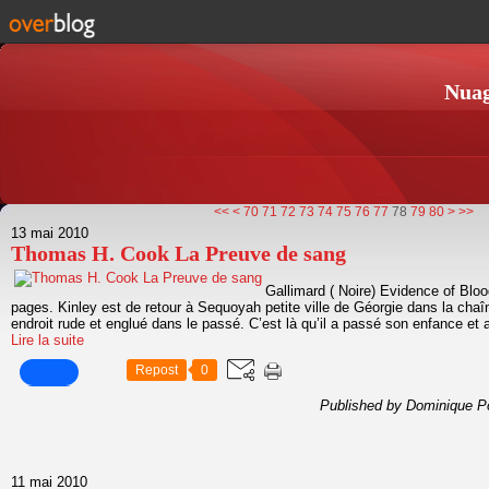
Nuag
10
20
30
40
50
60
90
100
<<
<
70
71
72
73
74
75
76
77
78
79
80
>
>>
13 mai 2010
Thomas H. Cook La Preuve de sang
Gallimard ( Noire) Evidence of Blo
pages. Kinley est de retour à Sequoyah petite ville de Géorgie dans la cha
endroit rude et englué dans le passé. C’est là qu’il a passé son enfance et 
Lire la suite
Repost
0
Published by Dominique P
11 mai 2010