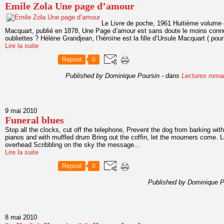
Emile Zola Une page d’amour
Le Livre de poche, 1961 Huitième volume 
Macquart, publié en 1878, Une Page d’amour est sans doute le moins connu
oubliettes ? Hélène Grandjean, l’héroïne est la fille d’Ursule Macquart ( pour
Lire la suite
Repost
0
Published by Dominique Poursin
-
dans
Lectures roma
9 mai 2010
Funeral blues
Stop all the clocks, cut off the telephone, Prevent the dog from barking with
pianos and with muffled drum Bring out the coffin, let the mourners come. 
overhead Scribbling on the sky the message...
Lire la suite
Repost
0
Published by Dominique P
8 mai 2010