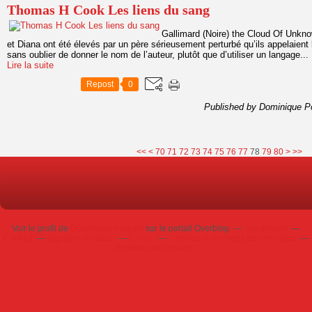
Thomas H Cook Les liens du sang
Gallimard (Noire) the Cloud Of Unkn
et Diana ont été élevés par un père sérieusement perturbé qu’ils appelaient le
sans oublier de donner le nom de l’auteur, plutôt que d’utiliser un langage...
Lire la suite
Repost
0
Published by Dominique P
10
20
30
40
50
60
90
100
<<
<
70
71
72
73
74
75
76
77
78
79
80
>
>>
Voir le profil de
Dominique Poursin
sur le portail Overblog
Top articles
Contact
Signaler un abus
C.G.U.
Cookies et données personnelles
Préférences cookies