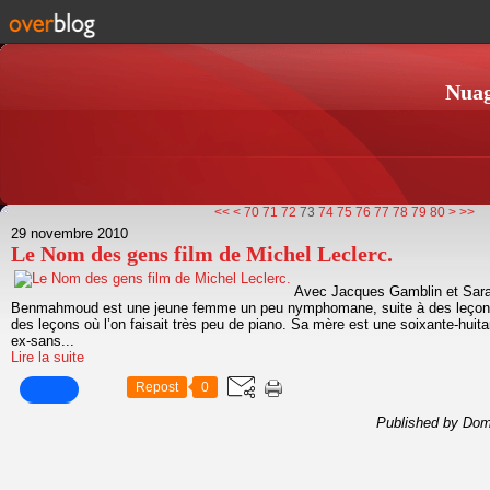
Nuag
10
20
30
40
50
60
90
100
<<
<
70
71
72
73
74
75
76
77
78
79
80
>
>>
29 novembre 2010
Le Nom des gens film de Michel Leclerc.
Avec Jacques Gamblin et Sara 
Benmahmoud est une jeune femme un peu nymphomane, suite à des leçons 
des leçons où l’on faisait très peu de piano. Sa mère est une soixante-huit
ex-sans...
Lire la suite
Repost
0
Published by Dom