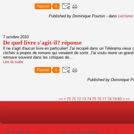
Repost
0
Published by Dominique Poursin
-
dans
Lectures
7 octobre 2010
De quel livre s'agit-il? réponse
Il ne s'agit d'aucun livre en particulier! J'ai recopié dans un Télérama vieux
clichés à propos de romans qui venaient de sortir. J'ai voulu réunir un gran
retrouve souvent dans les critiques de...
Lire la suite
Repost
0
Published by Dominique P
10
20
30
40
50
60
90
100
<<
<
70
71
72
73
74
75
76
77
78
79
80
>
>>
Voir le profil de
Dominique Poursin
sur le portail Overblog
Top articles