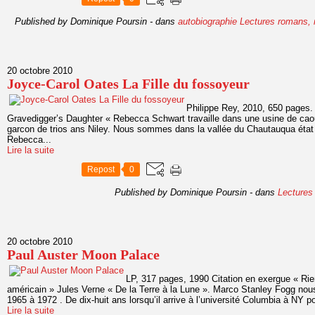
Published by Dominique Poursin
-
dans
autobiographie
Lectures romans, 
20 octobre 2010
Joyce-Carol Oates La Fille du fossoyeur
Philippe Rey, 2010, 650 pages. 
Gravedigger’s Daughter « Rebecca Schwart travaille dans une usine de caou
garcon de trios ans Niley. Nous sommes dans la vallée du Chautauqua éta
Rebecca...
Lire la suite
Repost
0
Published by Dominique Poursin
-
dans
Lectures
20 octobre 2010
Paul Auster Moon Palace
LP, 317 pages, 1990 Citation en exergue « Rie
américain » Jules Verne « De la Terre à la Lune ». Marco Stanley Fogg nous f
1965 à 1972 . De dix-huit ans lorsqu’il arrive à l’université Columbia à NY po
Lire la suite