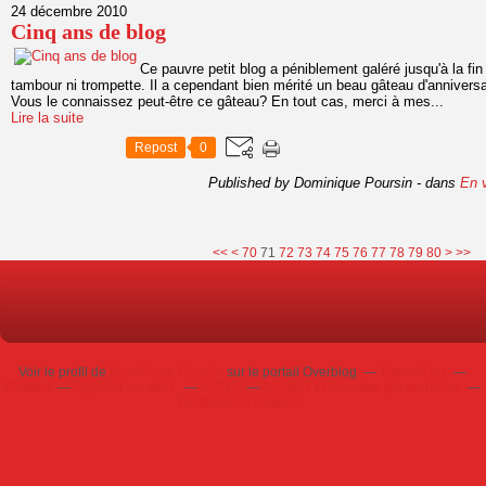
24 décembre 2010
Cinq ans de blog
Ce pauvre petit blog a péniblement galéré jusqu'à la fi
tambour ni trompette. Il a cependant bien mérité un beau gâteau d'annivers
Vous le connaissez peut-être ce gâteau? En tout cas, merci à mes...
Lire la suite
Repost
0
Published by Dominique Poursin
-
dans
En v
10
20
30
40
50
60
90
100
<<
<
70
71
72
73
74
75
76
77
78
79
80
>
>>
Voir le profil de
Dominique Poursin
sur le portail Overblog
Top articles
Contact
Signaler un abus
C.G.U.
Cookies et données personnelles
Préférences cookies