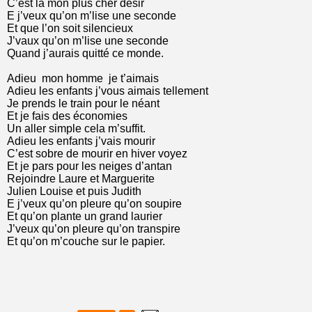
C’est là mon plus cher désir
E j’veux qu’on m’lise une seconde
Et que l’on soit silencieux
J’vaux qu’on m’lise une seconde
Quand j’aurais quitté ce monde.
Adieu mon homme je t’aimais
Adieu les enfants j’vous aimais tellement
Je prends le train pour le néant
Et je fais des économies
Un aller simple cela m’suffit.
Adieu les enfants j’vais mourir
C’est sobre de mourir en hiver voyez
Et je pars pour les neiges d’antan
Rejoindre Laure et Marguerite
Julien Louise et puis Judith
E j’veux qu’on pleure qu’on soupire
Et qu’on plante un grand laurier
J’veux qu’on pleure qu’on transpire
Et qu’on m’couche sur le papier.