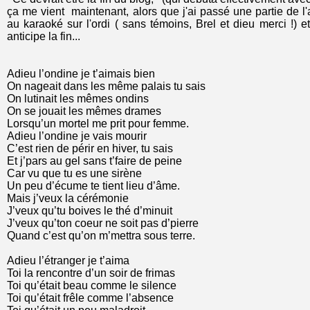
ça me vient maintenant, alors que j'ai passé une partie de l'
au karaoké sur l'ordi ( sans témoins, Brel et dieu merci !) et
anticipe la fin...
Adieu l’ondine je t’aimais bien
On nageait dans les même palais tu sais
On lutinait les mêmes ondins
On se jouait les mêmes drames
Lorsqu’un mortel me prit pour femme.
Adieu l’ondine je vais mourir
C’est rien de périr en hiver, tu sais
Et j’pars au gel sans t’faire de peine
Car vu que tu es une sirène
Un peu d’écume te tient lieu d’âme.
Mais j’veux la cérémonie
J’veux qu’tu boives le thé d’minuit
J’veux qu’ton coeur ne soit pas d’pierre
Quand c’est qu’on m’mettra sous terre.
Adieu l’étranger je t’aima
Toi la rencontre d’un soir de frimas
Toi qu’était beau comme le silence
Toi qu’était frêle comme l’absence