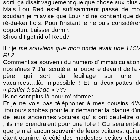
sorti. ça disait vaguement quelque chose aux plu
Mais Lou Red est-il suffisamment passé de m
soudain je m’avise que Lou/ rid ne contient que de
ré-da-ker trois. Pour l’instant je ne puis considé
opportun. Laisser dormir.
Should I get rid of Reed?
II : je
me souviens que mon oncle avait une 11CV
RL2
….
Comment se souvenir du numéro d’immatriculation 
nos aînés ? J’ai scruté à la loupe le devant de l
père qui sort du feuillage sur une p
vacances….là, impossible ! Et la deux-pattes 
«
panier à salade
» ???
Ils ne sont plus là pour m’informer.
Et je ne vois pas téléphoner à mes cousins d’A
toujours snobés pour leur demander la plaque d’im
de leurs anciennes voitures qu’ils ont peut-être
; ils me prendraient pour une folle ! Ou seraient-
que je n’ai aucun souvenir de leurs voitures, qui a
étant gamine, à côté des modestes petites chos