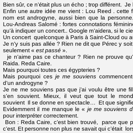
Bien sûr, ce n’était plus un écho ; trop différent. Je l
Enfin une autre idée me vient : Lou Reed . cette fo
nom est androgyne, aussi bien que la personne
Lou-Andreas Salomé : fortes connotations féminines
qu’à indiquer un concert.. Google m’aidera, si le ci
Un concert quelconque à Paris à Saint-Cloud ou a
Je n’y suis pas allée ? Rien ne dit que Pérec y soit
seulement «
est passé
».
je n’aime pas ce chanteur ? Rien ne prouve qu’
Raida. Reda Caire.
Mais pourquoi toutes ces égypteries ?
Mais pourquoi ces
je me souviens
commencent-il
d’un androgyne ?
Je ne me souviens pas que j’ai voulu être une fill
s’en souvient. Mieux, il veut que tout le mond
souvient Il se donne en spectacle… Et que signif
Evidemment il me manque le «
je me souviens d
pour interpréter correctement.
Bon : Reda Caire, c’est bien trouvé, parce que p
c’est. Et personne
non plus
ne savait qui c’était l