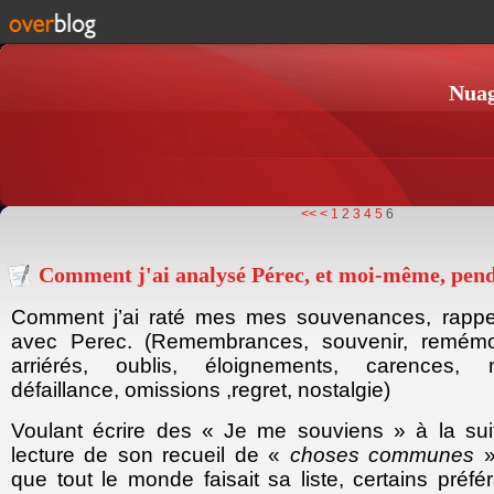
Nuag
<<
<
1
2
3
4
5
6
Comment j'ai analysé Pérec, et moi-même, pendan
Comment j’ai raté mes mes souvenances, rapp
avec Perec. (Remembrances, souvenir, remémo
arriérés, oublis, éloignements, carences,
défaillance, omissions ,regret, nostalgie)
Voulant écrire des « Je me souviens » à la sui
lecture de son recueil de «
choses communes
que tout le monde faisait sa liste, certains préf