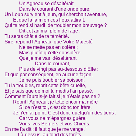
Un Agneau se désaltérait
Dans le courant d'une onde pure.
Un Loup survient à jeun, qui cherchait aventure,
Et que la faim en ces lieux attirait.
Qui te rend si hardi de troubler mon breuvage ?
Dit cet animal plein de rage :
Tu seras châtié de ta témérité.
Sire, répond l'Agneau, que Votre Majesté
Ne se mette pas en colère ;
Mais plutôt qu'elle considère
Que je me vas désaltérant
Dans le courant,
Plus de vingt pas au-dessous d'Elle ;
Et que par conséquent, en aucune façon,
Je ne puis troubler sa boisson.
Tu la troubles, reprit cette bête cruelle,
Et je sais que de moi tu médis l'an passé.
Comment l'aurais-je fait si je n'étais pas né ?
Reprit l'Agneau ; je tette encor ma mère
Si ce n'est toi, c'est donc ton frère.
Je n'en ai point. C'est donc quelqu'un des tiens :
Car vous ne m'épargnez guère,
Vous, vos Bergers et vos Chiens.
On me l'a dit : il faut que je me venge."
Là-dessus, au fond des forêts