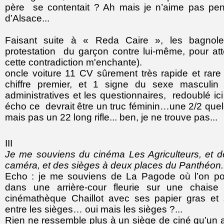
père se contentait ? Ah mais je n’aime pas pe
d’Alsace...
Faisant suite à « Reda Caire », les bagnole
protestation du garçon contre lui-même, pour attes
cette contradiction m'enchante).
oncle voiture 11 CV sûrement très rapide et rare 
chiffre premier, et 1 signe du sexe masculin
administratives et les questionnaires, redoublé ici
écho ce devrait être un truc féminin…une 2/2 que
mais pas un 22 long rifle... ben, je ne trouve pas...
III
Je me souviens du cinéma Les Agriculteurs, et de
caméra, et des sièges à deux places du Panthéon.
Echo : je me souviens de La Pagode où l’on pou
dans une arrière-cour fleurie sur une chaise
cinémathèque Chaillot avec ses papier gras et 
entre les sièges… oui mais les sièges ?...
Rien ne ressemble plus à un siège de ciné qu’un a