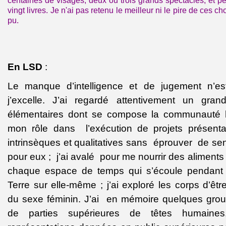
centaines de visages, deux ou trois grands spectacles, et pe
vingt livres. Je n'ai pas retenu le meilleur ni le pire de ces ch
pu.
En LSD
:
Le manque d’intelligence et de jugement n’e
j’excelle. J’ai regardé attentivement un gra
élémentaires dont se compose la communauté h
mon rôle dans
l’exécution de projets présent
intrinsèques et qualitatives sans
éprouver
de sen
pour eux ;
j’ai avalé
pour me nourrir des aliments
chaque espace de temps qui s’écoule pendant 
Terre sur elle-même ; j’ai exploré les corps d’êt
du sexe féminin. J’ai
en mémoire quelques group
de parties supérieures de têtes humaine