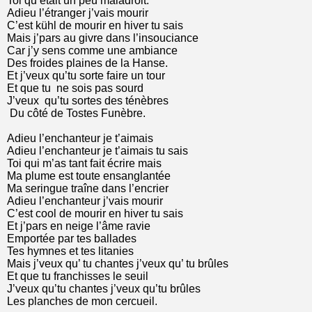
Toi qu’était un peu maladroit.
Adieu l’étranger j’vais mourir
C’est kühl de mourir en hiver tu sais
Mais j’pars au givre dans l’insouciance
Car j’y sens comme une ambiance
Des froides plaines de la Hanse.
Et j’veux qu’tu sorte faire un tour
Et que tu ne sois pas sourd
J’veux qu’tu sortes des ténèbres
Du côté de Tostes Funèbre.
Adieu l’enchanteur je t’aimais
Adieu l’enchanteur je t’aimais tu sais
Toi qui m’as tant fait écrire mais
Ma plume est toute ensanglantée
Ma seringue traîne dans l’encrier
Adieu l’enchanteur j’vais mourir
C’est cool de mourir en hiver tu sais
Et j’pars en neige l’âme ravie
Emportée par tes ballades
Tes hymnes et tes litanies
Mais j’veux qu’ tu chantes j’veux qu’ tu brûles
Et que tu franchisses le seuil
J’veux qu’tu chantes j’veux qu’tu brûles
Les planches de mon cercueil.