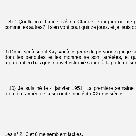
8) " Quelle malchance! s'écria Claude. Pourquoi ne me p
comme les autres? Il s'en vont pour quinze jours, et je suis ob
9) Donc, voilà se dit Kay, voilà le genre de personne que je 
dont les pendules et les montres se sont arrêtées, et qu
regardant en bas quel nouvel estropié sonne à la porte de so
10) Je suis né le 4 janvier 1951. La première semaine
première année de la seconde moitié du XXeme siècle.
Les n° 2 , 3 et 8 me semblent faciles.