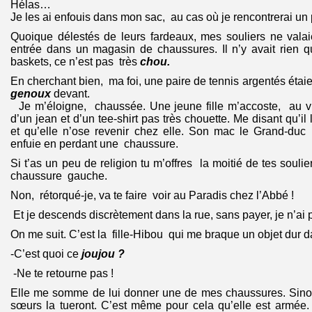
Hélas…
Je les ai enfouis dans mon sac, au cas où je rencontrerai un 
Quoique délestés de leurs fardeaux, mes souliers ne valai
entrée dans un magasin de chaussures. Il n’y avait rien q
baskets, ce n’est pas très
chou.
En cherchant bien, ma foi, une paire de tennis argentés étai
genoux
devant.
Je m’éloigne, chaussée. Une jeune fille m’accoste, au 
d’un jean et d’un tee-shirt pas très chouette. Me disant qu’i
et qu’elle n’ose revenir chez elle. Son mac le Grand-duc 
enfuie en perdant une chaussure.
Si t’as un peu de religion tu m’offres la moitié de tes souliers
chaussure gauche.
Non, rétorqué-je, va te faire voir au Paradis chez l’Abbé !
Et je descends discrètement dans la rue, sans payer, je n’ai
On me suit. C’est la fille-Hibou qui me braque un objet dur d
-C’est quoi ce
joujou ?
-Ne te retourne pas !
Elle me somme de lui donner une de mes chaussures. Sinon
sœurs la tueront. C’est même pour cela qu’elle est armée. E