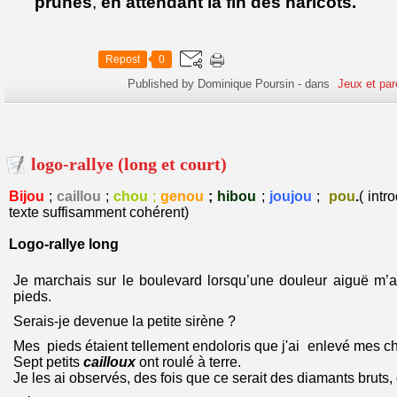
prunes
,
en attendant la fin des haricots
.
Repost
0
Published by Dominique Poursin
-
dans
Jeux et par
logo-rallye (long et court)
Bijou
;
caillou
;
chou
;
genou
;
hibou
;
joujou
;
pou
.
( int
texte suffisamment cohérent)
Logo-rallye long
Je marchais sur le boulevard lorsqu’une douleur aiguë m’
pieds.
Serais-je devenue la petite sirène ?
Mes pieds étaient tellement endoloris que j'ai enlevé mes cha
Sept petits
cailloux
ont roulé à terre.
Je les ai observés, des fois que ce serait des diamants bruts