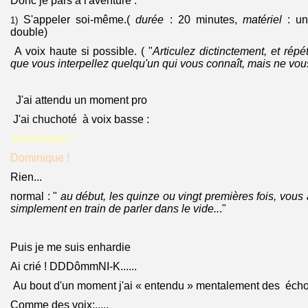
Donc je pars à l'aventure :
S'appeler soi-même.(
durée
: 20 minutes,
matériel
: un
1)
double)
A voix haute si possible. ( "
Articulez dictinctement, et répé
que vous interpellez quelqu'un qui vous connaît, mais ne vous
J'ai attendu un moment pro
J'ai chuchoté à voix basse :
Dominique !
Dominique !
Rien...
normal : "
au début, les quinze ou vingt premières fois, vous 
simplement en train de parler dans le vide..
."
Puis je me suis enhardie
Ai crié ! DDDômmNI-K......
Au bout d'un moment j'ai « entendu » mentalement des écho
Comme des voix;.....