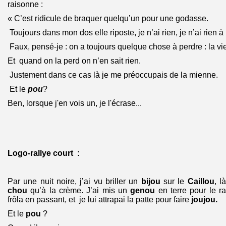
raisonne :
« C’est ridicule de braquer quelqu’un pour une godasse.
Toujours dans mon dos elle riposte, je n’ai rien, je n’ai rien à
Faux, pensé-je : on a toujours quelque chose à perdre : la vi
Et quand on la perd on n’en sait rien.
Justement dans ce cas là je me préoccupais de la mienne.
Et le
pou
?
Ben, lorsque j'en vois un, je l'écrase...
Logo-rallye court :
Par une nuit noire, j’ai vu briller un
bijou
sur le
Caillou
, l
chou
qu’à la crème. J’ai mis un
genou
en terre pour le 
frôla en passant, et je lui attrapai la patte pour faire
joujou.
Et le
pou
?