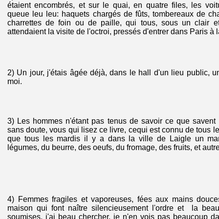
étaient encombrés, et sur le quai, en quatre files, les voit
queue leu leu: haquets chargés de fûts, tombereaux de ch
charrettes de foin ou de paille, qui tous, sous un clair e
attendaient la visite de l'octroi, pressés d'entrer dans Paris à
2) Un jour, j'étais âgée déjà, dans le hall d'un lieu public
moi.
3) Les hommes n'étant pas tenus de savoir ce que savent 
sans doute, vous qui lisez ce livre, cequi est connu de tous l
que tous les mardis il y a dans la ville de Laigle un m
légumes, du beurre, des oeufs, du fromage, des fruits, et aut
4) Femmes fragiles et vaporeuses, fées aux mains douces,
maison qui font naître silencieusement l'ordre et la bea
soumises, j'ai beau chercher, je n'en vois pas beaucoup 