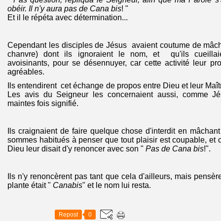
obéir. Il n'y aura pas de Cana bis
! "
Et il le répéta avec détermination...
Cependant les disciples de Jésus avaient coutume de mâcho
chanvre) dont ils ignoraient le nom, et qu'ils cueill
avoisinants, pour se désennuyer, car cette activité leur pr
agréables.
Ils entendirent cet échange de propos entre Dieu et leur Maître
Les avis du Seigneur les concernaient aussi, comme Jés
maintes fois signifié.
Ils craignaient de faire quelque chose d'interdit en mâchant
sommes habitués à penser que tout plaisir est coupable, et
Dieu leur disait d'y renoncer avec son "
Pas de Cana bis
!".
Ils n'y renoncèrent pas tant que cela d'ailleurs, mais pensè
plante était "
Canabis
" et le nom lui resta.
Repost
0