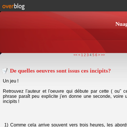
Nuag
<<
<
1
2
3
4
5
6
>
>>
De quelles oeuvres sont issus ces incipits?
Un jeu !
Retrouvez l'auteur et l'oeuvre qui débute par cette ( ou" c
phrase paraît peu explicite j'en donne une seconde, voire un
incipits !
1) Comme cela arrive souvent vers trois heures, les abord