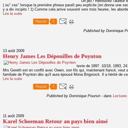
Un jeu ! Retrouvez l'auteur e
( ou" ces" lorsque la première phrase paraît peu explicite j'en donne une sec
y a dix incipits ! 1) Comme cela arrive souvent vers trois heures, les abords
Lire la suite
Repost
0
Published by Dominique P
13 août 2009
Henry James Les Dépouilles de Poynton
texte de 1897. 10/18, 1993, 2
Mrs Gereth est en conflit avec Owen, son fils qui, maintenant fiancé, veut s
familiale de Poynton dès qu'il aura épousé Mona Brigstock. Il a hérité de ce
Lire la suite
Repost
0
Published by Dominique Poursin
-
dans
Lectures
11 août 2009
Karel Schoeman Retour au pays bien aimé