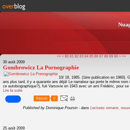
Nuag
10
20
30
40
50
60
70
100
<<
<
80
81
82
83
84
85
86
87
88
89
90
>
>>
30 août 2009
Gombrowicz La Pornographie
10/ 18, 1985. (1ère publication en 1960).
ans plus tard, il y a quarante ans déjà! Le narrateur qui porte le même nom 
ce autobiographique?), fuit Varsovie en 1943 avec un ami Frédéric, pour se re
Lire la suite
Repost
0
Published by Dominique Poursin
-
dans
Lectures romans, nouve
25 août 2009