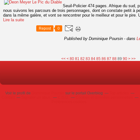
Seuil-Policier 474 pages. Afrique du sud, 
nous suivons les parcours de trois personnages, dont on constate petit à pe
dans la même galère, et vont se rencontrer pour le meilleur et pour le pire. 
Lire la suite
Repost
0
Published by Dominique Poursin
-
dans
L
10
20
30
40
50
60
70
100
<<
<
80
81
82
83
84
85
86
87
88
89
90
>
>>
Voir le profil de
Dominique Poursin
sur le portail Overblog
Top articles
Contact
Signaler un abus
C.G.U.
Cookies et données personnelles
Préférences cookies