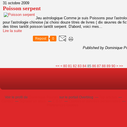
31 octobre 2009
Poisson serpent
Jeu astrologique Comme je suis Poissons pour l'astrolo
pour l'astrologie chinoise j'ai choisi douze titres de livres ( dix œuvres de fi
des titres tantôt poisson tantôt serpent. D'abord, voici mes...
Lire la suite
Repost
0
Published by Dominique P
10
20
30
40
50
60
70
100
<<
<
80
81
82
83
84
85
86
87
88
89
90
>
>>
Voir le profil de
Dominique Poursin
sur le portail Overblog
Top articles
Contact
Signaler un abus
C.G.U.
Cookies et données personnelles
Préférences cookies