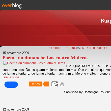
Nuag
10
20
30
40
50
60
70
100
<<
<
80
81
82
83
84
85
86
87
88
89
90
>
>>
15 novembre 2009
Poème du dimanche Los cuatro Muleros
LOS QUATRO MULEROS De los 
quatro muleros, De los quatro muleros, mamita mia, Que van al rio, que van a
de la mula torda, El de la mula torda, mamita mia, Moreno y alto, moreno y 
Lire la suite
Repost
0
Published by Dominique Poursin
12 novembre 2009