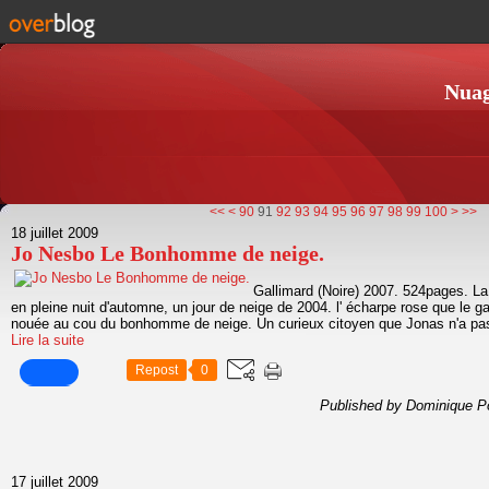
Nuag
10
20
30
40
50
60
70
80
<<
<
90
91
92
93
94
95
96
97
98
99
100
>
>>
18 juillet 2009
Jo Nesbo Le Bonhomme de neige.
Gallimard (Noire) 2007. 524pages. L
en pleine nuit d'automne, un jour de neige de 2004. l' écharpe rose que le gar
nouée au cou du bonhomme de neige. Un curieux citoyen que Jonas n'a pas
Lire la suite
Repost
0
Published by Dominique P
17 juillet 2009