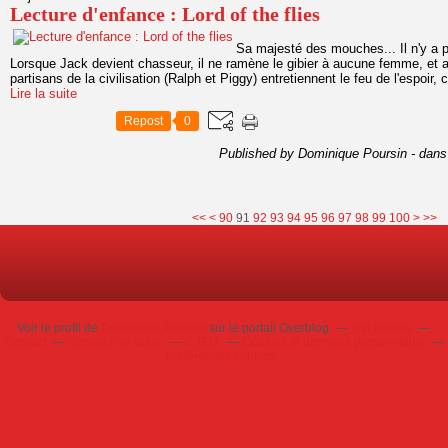
Lecture d'enfance : Lord of the flies
Sa majesté des mouches... Il n'y a p
Lorsque Jack devient chasseur, il ne ramène le gibier à aucune femme, et au
partisans de la civilisation (Ralph et Piggy) entretiennent le feu de l'espoir, ce
Lire la suite
Repost
0
Published by Dominique Poursin
-
dan
10
20
30
40
50
60
70
80
<<
<
90
91
92
93
94
95
96
97
98
99
100
>
>>
Voir le profil de
Dominique Poursin
sur le portail Overblog
Top articles
Contact
Signaler un abus
C.G.U.
Cookies et données personnelles
Préférences cookies