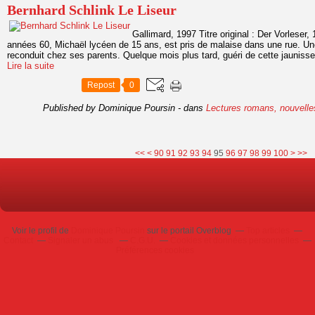
Bernhard Schlink Le Liseur
Gallimard, 1997 Titre original : Der Vorlese
années 60, Michaël lycéen de 15 ans, est pris de malaise dans une rue. Un
reconduit chez ses parents. Quelque mois plus tard, guéri de cette jaunisse,
Lire la suite
Repost
0
Published by Dominique Poursin
-
dans
Lectures romans, nouvelle
10
20
30
40
50
60
70
80
<<
<
90
91
92
93
94
95
96
97
98
99
100
>
>>
Voir le profil de
Dominique Poursin
sur le portail Overblog
Top articles
Contact
Signaler un abus
C.G.U.
Cookies et données personnelles
Préférences cookies