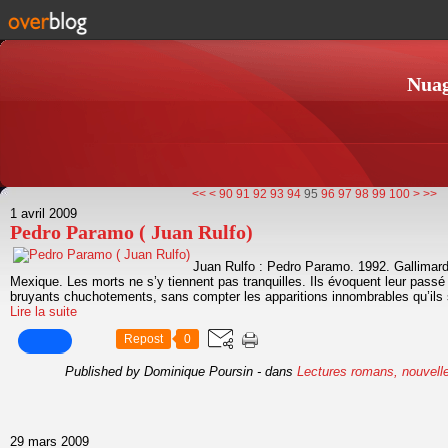
Nuag
10
20
30
40
50
60
70
80
<<
<
90
91
92
93
94
95
96
97
98
99
100
>
>>
1 avril 2009
Pedro Paramo ( Juan Rulfo)
Juan Rulfo : Pedro Paramo. 1992. Gallimard 
Mexique. Les morts ne s’y tiennent pas tranquilles. Ils évoquent leur pass
bruyants chuchotements, sans compter les apparitions innombrables qu’ils s
Lire la suite
Repost
0
Published by Dominique Poursin
-
dans
Lectures romans, nouvell
29 mars 2009