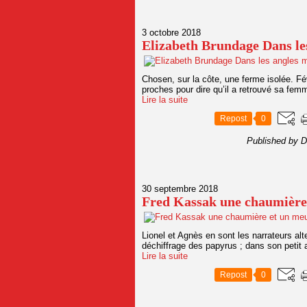
3 octobre 2018
Elizabeth Brundage Dans le
Chosen, sur la côte, une ferme isolée. Fé
proches pour dire qu’il a retrouvé sa fem
Lire la suite
Repost
0
Published by D
30 septembre 2018
Fred Kassak une chaumière
Lionel et Agnès en sont les narrateurs alt
déchiffrage des papyrus ; dans son petit 
Lire la suite
Repost
0