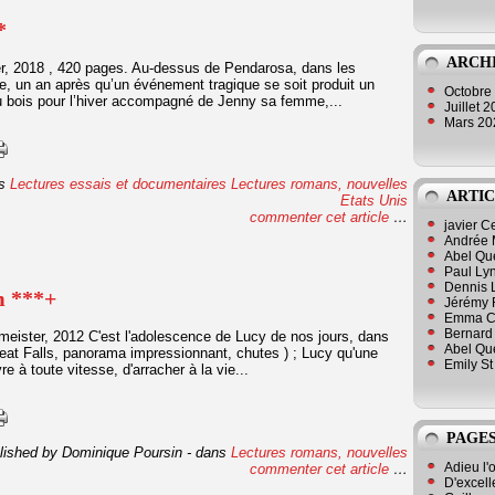
*
ARCH
r, 2018 , 420 pages. Au-dessus de Pendarosa, dans les
, un an après qu’un événement tragique se soit produit un
Octobre
r du bois pour l’hiver accompagné de Jenny sa femme,...
Juillet 
Mars 2
s
Lectures essais et documentaires
Lectures romans, nouvelles
ARTIC
Etats Unis
commenter cet article
…
javier 
Andrée 
Abel Qu
Paul Lyn
Dennis 
m ***+
Jérémy 
Emma Cli
Bernard 
meister, 2012 C'est l'adolescence de Lucy de nos jours, dans
Abel Que
Great Falls, panorama impressionnant, chutes ) ; Lucy qu'une
Emily St
vre à toute vitesse, d'arracher à la vie...
PAGES
lished by Dominique Poursin
-
dans
Lectures romans, nouvelles
Adieu l'
commenter cet article
…
D'excell