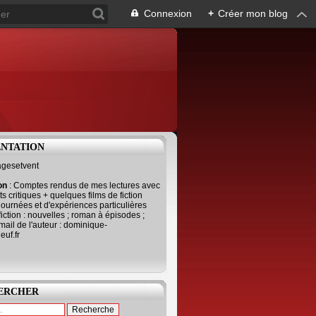
Connexion
+
Créer mon blog
ENTATION
agesetvent
ion
: Comptes rendus de mes lectures avec
s critiques + quelques films de fiction
journées et d'expériences particulières
fiction : nouvelles ; roman à épisodes ;
mail de l'auteur : dominique-
uf.fr
ERCHER