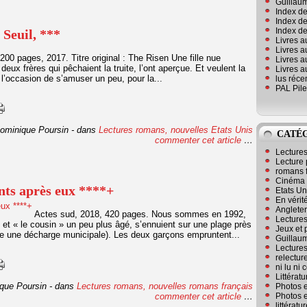
Guillaum
Index de
Index de
Index des
 Seuil, ***
Livres a
Livres a
200 pages, 2017. Titre original : The Risen Une fille nue
Livres a
 deux frères qui pêchaient la truite, l’ont aperçue. Et veulent la
Livres a
t l’occasion de s’amuser un peu, pour la...
lus réc
PAL Pile
ominique Poursin
-
dans
Lectures romans, nouvelles
Etats Unis
CATÉ
commenter cet article
…
Lecture
Lecture 
romans 
Cinéma
nts après eux ****+
Etats Un
En vérité
Angleter
Actes sud, 2018, 420 pages. Nous sommes en 1992,
Lecture
 et « le cousin » un peu plus âgé, s’ennuient sur une plage près
Jeux et 
xte une décharge municipale). Les deux garçons empruntent...
Guillaum
Lectures
relectur
ni lu ni
Littérat
que Poursin
-
dans
Lectures romans, nouvelles
romans français
Photos e
commenter cet article
…
Photos e
littérat