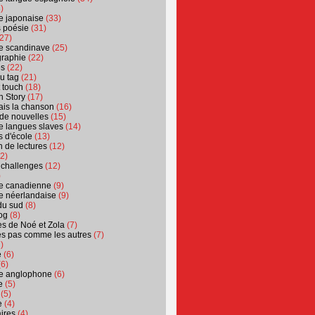
)
ure japonaise
(33)
s poésie
(31)
27)
ure scandinave
(25)
graphie
(22)
es
(22)
u tag
(21)
t touch
(18)
n Story
(17)
ais la chanson
(16)
 de nouvelles
(15)
ure langues slaves
(14)
 d'école
(13)
 de lectures
(12)
2)
 challenges
(12)
)
ure canadienne
(9)
ure néerlandaise
(9)
du sud
(8)
og
(8)
s de Noé et Zola
(7)
es pas comme les autres
(7)
)
e
(6)
6)
ure anglophone
(6)
e
(5)
(5)
e
(4)
ires
(4)