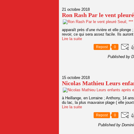
21 octobre 2018
Ron Rash Par le vent pleuré
apparaît près d’une rivière et elle plonge ;
revoir, ce qui sera assez facile. Ils auron
Lire la suite
Repost
0
Published by D
15 octobre 2018
Nicolas Mathieu Leurs enfa
à Heillange, en Lorraine ; Anthony, 14 ans
du lac, la plus mauvaise plage ( elle jou
Lire la suite
Repost
0
Published by Domini