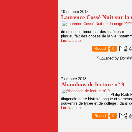
10 octobre 2018
Laurence Cossé Nuit sur la 
de sciences tenue par des « Jèzes » : il
plus au fait des choses de la vie, notamm
Lire la suite
Repost
0
Published by Domini
7 octobre 2018
Abandons de lecture n° 9
Philip Roth 
diagonale cette histoire longue et verbe
souvenirs de lycée et de collège : dans cett
Lire la suite
Repost
0