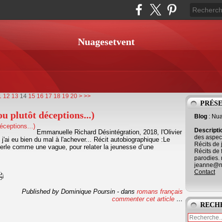
Nuagesetvent
30
40
50
60
70
80
90
100
1
12
13
14
15
16
17
18
19
20
>
>>
PRÉS
u plutôt déceptions...)
Blog
: Nu
Descript
Emmanuelle Richard Désintégration, 2018, l'Olivier
des aspect
'ai eu bien du mal à l'achever... Récit autobiographique :Le
Récits de 
éferle comme une vague, pour relater la jeunesse d’une
Récits de 
parodies. 
jeanne@ne
Contact
Published by Dominique Poursin
-
dans
romans français
commenter cet article
…
RECH