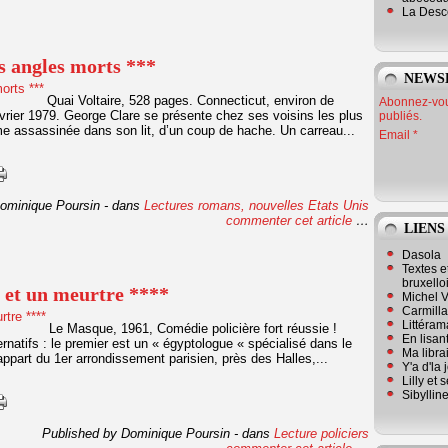
La Desc
s angles morts ***
NEWS
Quai Voltaire, 528 pages. Connecticut, environ de
Abonnez-vous
vrier 1979. George Clare se présente chez ses voisins les plus
publiés.
me assassinée dans son lit, d’un coup de hache. Un carreau...
Email
ominique Poursin
-
dans
Lectures romans, nouvelles
Etats Unis
commenter cet article
…
LIENS
Dasola
Textes e
bruxello
 et un meurtre ****
Michel V
Carmill
Littérama
Le Masque, 1961, Comédie policière fort réussie !
En lisan
ernatifs : le premier est un « égyptologue « spécialisé dans le
Ma librai
appart du 1er arrondissement parisien, près des Halles,...
Y'a d'la
Lilly et 
Sibyllin
Published by Dominique Poursin
-
dans
Lecture policiers