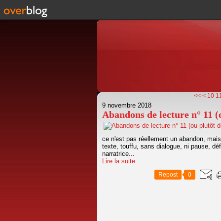
<<
<
10
1
9 novembre 2018
Abandons de lecture n° 11 (o
ce n'est pas réellement un abandon, mais j
texte, touffu, sans dialogue, ni pause, d
narratrice...
Lire la suite
Repost
0