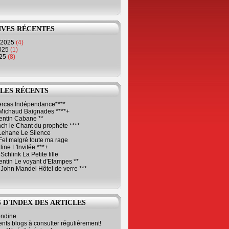
IVES RÉCENTES
 2025
(4)
2025
(1)
025
(8)
LES RÉCENTS
Cercas Indépendance****
Michaud Baignades ****+
entin Cabane **
ch le Chant du prophète ****
Lehane Le Silence
Fel malgré toute ma rage
ne L'Invitée ***+
Schlink La Petite fille
ntin Le voyant d'Etampes **
 John Mandel Hôtel de verre ***
 D'INDEX DES ARTICLES
ondine
ents blogs à consulter régulièrement!