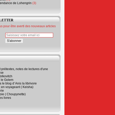
endance de Lohengrin
(3)
LETTER
 pour être averti des nouveaux articles
t prétextes, notes de lectures d'une
ise
olkovitch
a le Golem
 le blog d' Anis la librivore
t en voyageant ( Keisha)
rie
 joie ( Choupynette)
ses livres
e