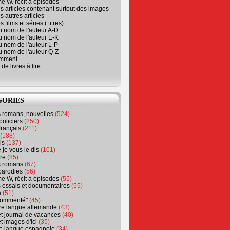
e W. récit à épisodes
s articles contenant surtout des images
s autres articles
 films et séries ( titres)
u nom de l'auteur A-D
u nom de l'auteur E-K
u nom de l'auteur L-P
u nom de l'auteur Q-Z
emment
 de livres à lire …
GORIES
s romans, nouvelles
(524)
policiers
(250)
français
(211)
(188)
is
(137)
 je vous le dis
(101)
re
(85)
s romans
(67)
parodies
(56)
e W, récit à épisodes
(55)
 essais et documentaires
(55)
e
(51)
 commenté"
(45)
ure langue allemande
(43)
t journal de vacances
(40)
t images d'ici
(35)
ure langue espagnole
(34)