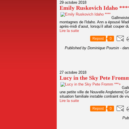
29 octobre 2018
Emily Ruskovich Idaho ***
Gallmeiste
montagnes de l'Idaho. Ann a épousé Wade
après-midi d’aout, lorsqu’il allait coupe
Lire la suite
Repost
0
Published by Dominique Poursin
-
dan
27 octobre 2018
Lucy in the Sky Pete From
Gall
une petite ville de Nouvelle Angleterre( 
situation familiale instable contraint de vi
Lire la suite
Repost
0
Pub