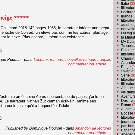
Italie
(33
littérat
Lecture
neige *****
Irlande
(
littérat
autobio
Gallimard 2018 142 pages 1935, le narrateur intègre une prépa
nouvell
 s’entiche de Conrad, un élève pas comme les autres, plus âgé,
Du tag a
ent le sexe. Plus encore, il mène son existence...
la Minui
My Dyla
Tu conn
Ecriture
littérat
Chagrins
que Poursin
-
dans
Lectures romans, nouvelles
romans français
Abandon
commenter cet article
…
Belge
(1
Swap et
Série
(9
littérat
littérat
Afrique 
vie dubl
Pastorale américaine Après une centaine de pages, j’ai lu en
Aventure
Des livr
use. Le narrateur Nathan Zuckerman écrivain, ranime ses
Rome
(7
e école juive qu’il a fréquentée, l’idole...
Australi
Ecosse
(
littérat
jeuness
pas bon
Published by Dominique Poursin
-
dans
Abandon de lectures
Espagn
commenter cet article
…
abécéda