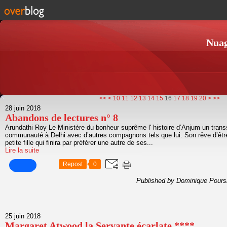
Nuag
30
40
50
60
70
80
90
100
<<
<
10
11
12
13
14
15
16
17
18
19
20
>
>>
28 juin 2018
Abandons de lectures n° 8
Arundathi Roy Le Ministère du bonheur suprême l' histoire d’Anjum un trans
communauté à Delhi avec d’autres compagnons tels que lui. Son rêve d’êtr
petite fille qui finira par préférer une autre de ses...
Lire la suite
Repost
0
Published by Dominique Pours
25 juin 2018
Margaret Atwood la Servante écarlate ****