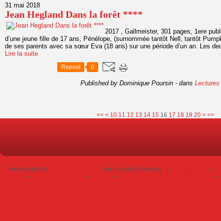
31 mai 2018
Jean Hegland Dans la forêt ****
2017 , Gallmeister, 301 pages, 1ere pub
d’une jeune fille de 17 ans, Pénélope, (surnommée tantôt Nell, tantôt Pumpk
de ses parents avec sa sœur Eva (18 ans) sur une période d’un an. Les deux
Lire la suite
Repost
0
Published by Dominique Poursin
-
dans
Lectures
30
40
50
60
70
80
90
100
<<
<
10
11
12
13
14
15
16
17
18
19
20
>
>>
Voir le profil de
Dominique Poursin
sur le portail Overblog
Top articles
Contact
Signaler un abus
C.G.U.
Cookies et données personnelles
Préférences cookies