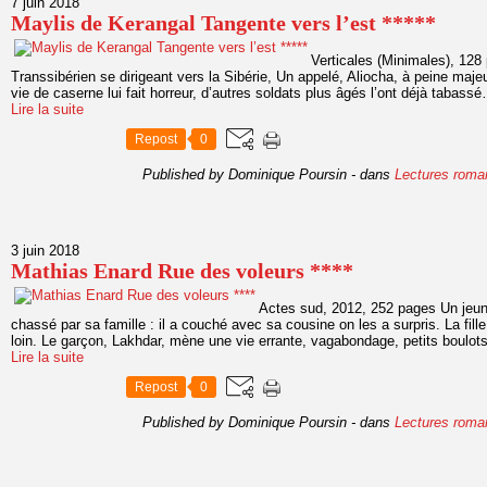
7 juin 2018
Maylis de Kerangal Tangente vers l’est *****
Verticales (Minimales), 128
Transsibérien se dirigeant vers la Sibérie, Un appelé, Aliocha, à peine majeu
vie de caserne lui fait horreur, d’autres soldats plus âgés l’ont déjà tabassé
Lire la suite
Repost
0
Published by Dominique Poursin
-
dans
Lectures roma
3 juin 2018
Mathias Enard Rue des voleurs ****
Actes sud, 2012, 252 pages Un jeun
chassé par sa famille : il a couché avec sa cousine on les a surpris. La fil
loin. Le garçon, Lakhdar, mène une vie errante, vagabondage, petits boulots, 
Lire la suite
Repost
0
Published by Dominique Poursin
-
dans
Lectures roma