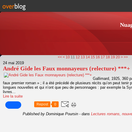
Nuag
30
40
50
60
70
80
90
100
<<
<
10
11
12
13
14
15
16
17
18
19
20
>
>>
24 mai 2019
André Gide les Faux monnayeurs (relecture) ***+
Gallimard, 1925, 360 p
faux premier roman » ; il a été précédé de plusieurs récits qu’on peut tenir
longues nouvelles et qui n’ont que peu de personnages : par exemple la Sy
livres...
Lire la suite
Repost
0
Published by Dominique Poursin
-
dans
Lectures romans, nouve