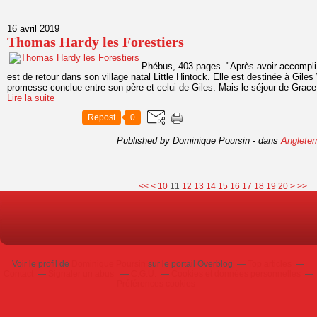
16 avril 2019
Thomas Hardy les Forestiers
Phébus, 403 pages. "Après avoir accompli
est de retour dans son village natal Little Hintock. Elle est destinée à Gile
promesse conclue entre son père et celui de Giles. Mais le séjour de Grace 
Lire la suite
Repost
0
Published by Dominique Poursin
-
dans
Angleter
30
40
50
60
70
80
90
100
<<
<
10
11
12
13
14
15
16
17
18
19
20
>
>>
Voir le profil de
Dominique Poursin
sur le portail Overblog
Top articles
Contact
Signaler un abus
C.G.U.
Cookies et données personnelles
Préférences cookies