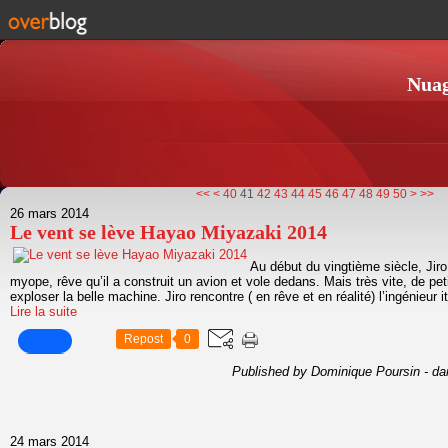
Nuag
10
20
30
60
70
80
90
100
<<
<
40
41
42
43
44
45
46
47
48
49
50
>
>>
26 mars 2014
Le vent se lève Hayao Miyazaki 2014
Au début du vingtième siècle, Jiro
myope, rêve qu’il a construit un avion et vole dedans. Mais très vite, de pe
exploser la belle machine. Jiro rencontre ( en rêve et en réalité) l’ingénieur it
Lire la suite
Repost
0
Published by Dominique Poursin
-
da
24 mars 2014