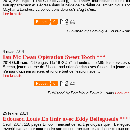
2013, 570 pages. ( The Cuckoo Calling) Lula Landry, mannequin célèbre, t
son appartement et s’écrase dans la neige de ce début de janvier. Nous so
Mayfair à Londres. La police considère qu’il s’agit d’un...
Lire la suite
Repost
0
Published by Dominique Poursin
-
da
4 mars 2014
Ian Mc Ewan Opération Sweet Tooth ***
2014 Gallimard, 430 pages. De 1972 à 74 à Londres. Le MI5, les services s
Serena, jeune femme de 21 ans, mal orientée dans ses études. La jeune fem
n’a pas d’opinion arrêtée, et ignore tout de l’espionnage....
Lire la suite
Repost
0
Published by Dominique Poursin
-
dans
Lectures
25 février 2014
Edouard Louis En finir avec Eddy Bellegueule ***
Seuil, 2014, 220 pages En commençant ce récit, je croyais que « Bellegueu
inventé par l’auteur pour rendre son propos ironique ; mais il semble que ce 