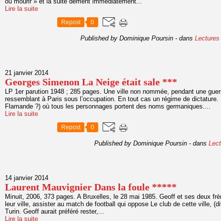
où mourir » et la suite dément immédiatement...
Lire la suite
Repost
0
Published by Dominique Poursin
-
dans
Lectures
21 janvier 2014
Georges Simenon La Neige était sale ***
LP 1er parution 1948 ; 285 pages. Une ville non nommée, pendant une guerr
ressemblant à Paris sous l’occupation. En tout cas un régime de dictature. 
Flamande ?) où tous les personnages portent des noms germaniques....
Lire la suite
Repost
0
Published by Dominique Poursin
-
dans
Lect
14 janvier 2014
Laurent Mauvignier Dans la foule *****
Minuit, 2006, 373 pages. A Bruxelles, le 28 mai 1985. Geoff et ses deux frèr
leur ville, assister au match de football qui oppose Le club de cette ville, (
Turin. Geoff aurait préféré rester,...
Lire la suite