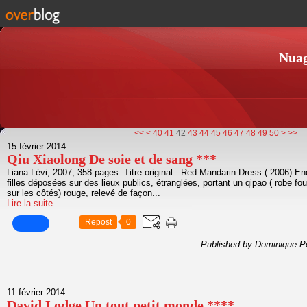
Nuag
10
20
30
60
70
80
90
100
<<
<
40
41
42
43
44
45
46
47
48
49
50
>
>>
15 février 2014
Qiu Xiaolong De soie et de sang ***
Liana Lévi, 2007, 358 pages. Titre original : Red Mandarin Dress ( 2006) Enq
filles déposées sur des lieux publics, étranglées, portant un qipao ( robe fo
sur les côtés) rouge, relevé de façon...
Lire la suite
Repost
0
Published by Dominique P
11 février 2014
David Lodge Un tout petit monde ****