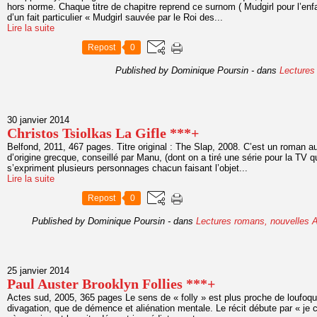
hors norme. Chaque titre de chapitre reprend ce surnom ( Mudgirl pour l’enf
d’un fait particulier « Mudgirl sauvée par le Roi des...
Lire la suite
Repost
0
Published by Dominique Poursin
-
dans
Lectures
30 janvier 2014
Christos Tsiolkas La Gifle ***+
Belfond, 2011, 467 pages. Titre original : The Slap, 2008. C’est un roman au
d’origine grecque, conseillé par Manu, (dont on a tiré une série pour la TV q
s’expriment plusieurs personnages chacun faisant l’objet...
Lire la suite
Repost
0
Published by Dominique Poursin
-
dans
Lectures romans, nouvelles
A
25 janvier 2014
Paul Auster Brooklyn Follies ***+
Actes sud, 2005, 365 pages Le sens de « folly » est plus proche de loufoquer
divagation, que de démence et aliénation mentale. Le récit débute par « je c