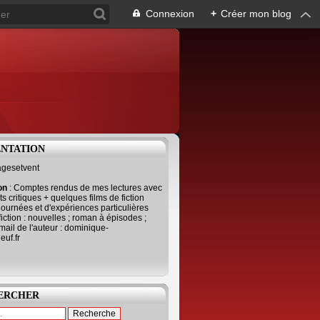
Connexion
+
Créer mon blog
ENTATION
agesetvent
ion
: Comptes rendus de mes lectures avec
s critiques + quelques films de fiction
journées et d'expériences particulières
fiction : nouvelles ; roman à épisodes ;
mail de l'auteur : dominique-
uf.fr
ERCHER