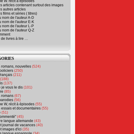
e W. récit à épisodes
s articles contenant surtout des images
s autres articles
 films et séries ( titres)
u nom de l'auteur A-D
u nom de l'auteur E-K
u nom de l'auteur L-P
u nom de l'auteur Q-Z
emment
 de livres à lire …
GORIES
s romans, nouvelles
(524)
policiers
(250)
français
(211)
(188)
is
(137)
 je vous le dis
(101)
re
(85)
s romans
(67)
parodies
(56)
e W, récit à épisodes
(55)
 essais et documentaires
(55)
e
(51)
 commenté"
(45)
ure langue allemande
(43)
t journal de vacances
(40)
t images d'ici
(35)
ure langue espagnole
(34)