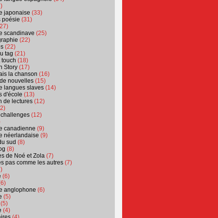
)
ure japonaise
(33)
s poésie
(31)
27)
ure scandinave
(25)
graphie
(22)
es
(22)
u tag
(21)
t touch
(18)
n Story
(17)
ais la chanson
(16)
 de nouvelles
(15)
ure langues slaves
(14)
 d'école
(13)
 de lectures
(12)
2)
 challenges
(12)
)
ure canadienne
(9)
ure néerlandaise
(9)
du sud
(8)
og
(8)
s de Noé et Zola
(7)
es pas comme les autres
(7)
)
e
(6)
6)
ure anglophone
(6)
e
(5)
(5)
e
(4)
ires
(4)