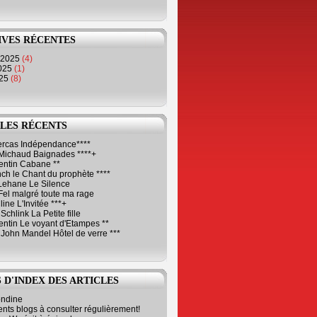
IVES RÉCENTES
 2025
(4)
2025
(1)
025
(8)
LES RÉCENTS
Cercas Indépendance****
Michaud Baignades ****+
entin Cabane **
ch le Chant du prophète ****
Lehane Le Silence
Fel malgré toute ma rage
ne L'Invitée ***+
Schlink La Petite fille
ntin Le voyant d'Etampes **
 John Mandel Hôtel de verre ***
 D'INDEX DES ARTICLES
ondine
ents blogs à consulter régulièrement!