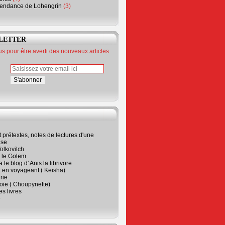
endance de Lohengrin
(3)
LETTER
 pour être averti des nouveaux articles
t prétextes, notes de lectures d'une
ise
olkovitch
a le Golem
 le blog d' Anis la librivore
t en voyageant ( Keisha)
rie
 joie ( Choupynette)
ses livres
e