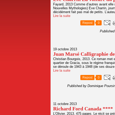
Fayard, 2013 Comme d’autres avant elle (
Nouvelles Mythologies) Eve Charrin, jour
décidément fait pas mal de petits. L’auteur
Lire la suite
Repost
0
Published
19 octobre 2013
Juan Marsé Calligraphie de
Christian Bourgois, 2013. Ce roman met e
quartier de Gracia, sous le régime franqui
se déroule de 1943 à 1948 (de ses douze 
Lire la suite
Repost
0
Published by Dominique Poursi
11 octobre 2013
Richard Ford Canada ****
L’Olivier, 2013, 475 pages. Le récit se p