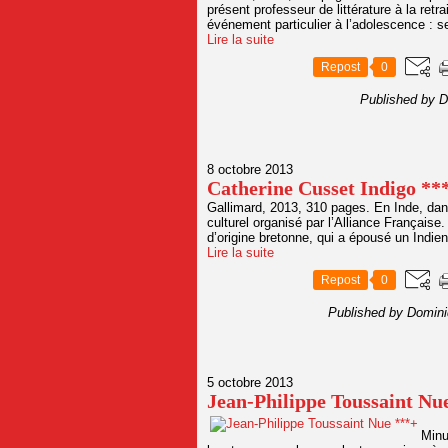
présent professeur de littérature à la ret
événement particulier à l’adolescence : s
Lire la suite
Repost
0
Published by D
8 octobre 2013
Catherine Cusset Indigo **
Gallimard, 2013, 310 pages. En Inde, dans
culturel organisé par l’Alliance Français
d’origine bretonne, qui a épousé un Indien
Lire la suite
Repost
0
Published by Domini
5 octobre 2013
Jean-Philippe Toussaint Nu
Minu