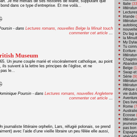
art. Je me méfiais de ses histoires de Marie, supputant que
Italie
(33
x bond dans ce type d’entreprise. Et me voilà...
littérat
Lecture
Irlande
(
littérat
autobio
Poursin
-
dans
Lectures romans, nouvelles
Belge
la Minuit touch
nouvell
commenter cet article
…
Du tag a
la Minui
My Dyla
Tu conn
Ecriture
ritish Museum
littérat
Chagrins
. Un jeune couple marié et viscéralement catholique, au point
Abandon
 ils suivent à la lettre les principes de l’église, et ne
Belge
(1
pas le...
Swap et
Série
(9
littérat
littérat
Afrique 
Dominique Poursin
-
dans
Lectures romans, nouvelles
Angleterre
vie dubl
commenter cet article
…
Aventure
Des livr
Rome
(7
Australi
Ecosse
(
littérat
jeuness
urnaliste littéraire orphelin, Lars, réfugié polonais, se prend
pas bon
aiment) avec l’aide d’une vieille libraire un peu fêlée elle aussi,
Espagn
abécéda