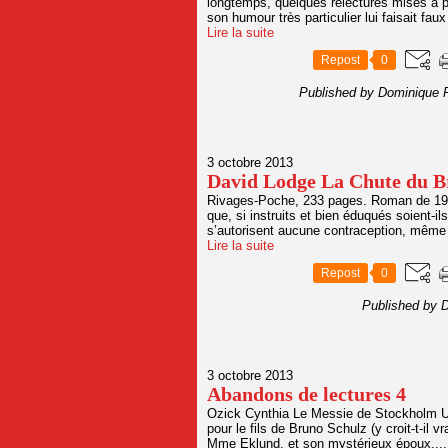
longtemps, quelques relectures mises à p
son humour très particulier lui faisait fau
Lire la suite
Repost
0
Published by Dominique 
3 octobre 2013
David Lodge La Chute du B
Rivages-Poche, 233 pages. Roman de 1965
que, si instruits et bien éduqués soient-ils,
s’autorisent aucune contraception, même 
Lire la suite
Repost
0
Published by 
3 octobre 2013
Abandons de lectures 4
Ozick Cynthia Le Messie de Stockholm Un jo
pour le fils de Bruno Schulz (y croit-t-il vr
Mme Eklund, et son mystérieux époux....