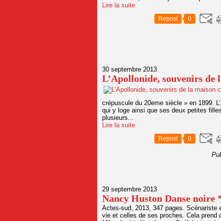
Lire la suite
Repost
0
30 septembre 2013
L’Apollonide, souvenirs de 
crépuscule du 20eme siècle » en 1899. L’
qui y loge ainsi que ses deux petites fil
plusieurs...
Lire la suite
Repost
0
Pub
29 septembre 2013
Nancy Huston Danse noire 
Actes-sud, 2013, 347 pages. Scénariste en 
vie et celles de ses proches. Cela prend 