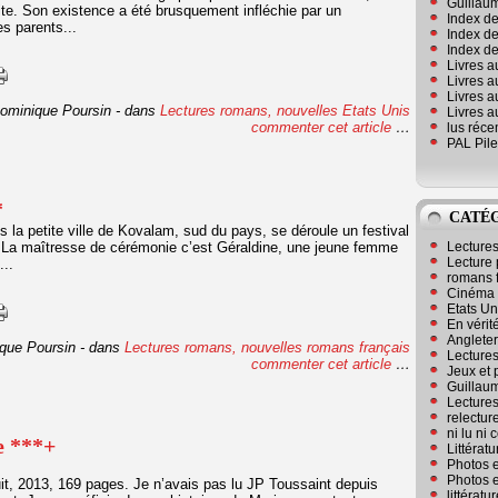
Guillaum
raite. Son existence a été brusquement infléchie par un
Index de
es parents...
Index de
Index des
Livres a
Livres a
Livres a
ominique Poursin
-
dans
Lectures romans, nouvelles
Etats Unis
Livres a
commenter cet article
…
lus réc
PAL Pile
*
CATÉ
 la petite ville de Kovalam, sud du pays, se déroule un festival
e. La maîtresse de cérémonie c’est Géraldine, une jeune femme
Lecture
Lecture 
...
romans 
Cinéma
Etats Un
En vérité
Angleter
que Poursin
-
dans
Lectures romans, nouvelles
romans français
Lecture
commenter cet article
…
Jeux et 
Guillaum
Lectures
relectur
ni lu ni
e ***+
Littérat
Photos e
Photos e
it, 2013, 169 pages. Je n’avais pas lu JP Toussaint depuis
littérat