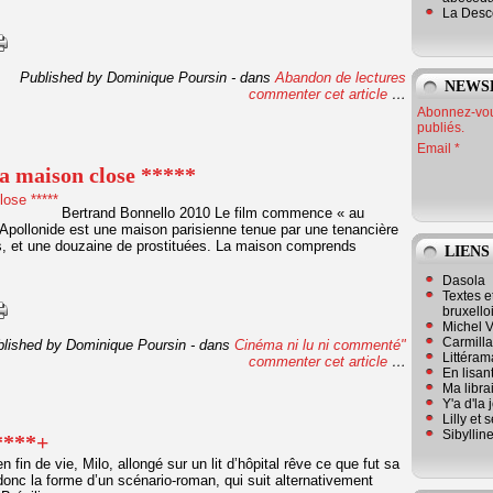
La Desc
Published by Dominique Poursin
-
dans
Abandon de lectures
NEWS
commenter cet article
…
Abonnez-vous
publiés.
Email
la maison close *****
Bertrand Bonnello 2010 Le film commence « au
Apollonide est une maison parisienne tenue par une tenancière
les, et une douzaine de prostituées. La maison comprends
LIENS
Dasola
Textes e
bruxello
Michel V
Carmill
lished by Dominique Poursin
-
dans
Cinéma
ni lu ni commenté"
Littérama
commenter cet article
…
En lisan
Ma librai
Y'a d'la
Lilly et 
Sibyllin
****+
fin de vie, Milo, allongé sur un lit d’hôpital rêve ce que fut sa
donc la forme d’un scénario-roman, qui suit alternativement