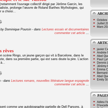
notamment l'ouvrage collectif dirigé par Jérôme Garcin, les
naliste, prolonge l’œuvre de Roland Barthes Mythologies, qui
 a choisi...
ARCH
Octobre
Juillet 
Mars 2
 by Dominique Poursin
-
dans
Lectures essais et documentaires
commenter cet article
…
ARTIC
javier 
s rêves
Andrée 
n scène Ringo, un jeune garçon qui vit à Barcelone, dans le
Abel Qu
ste, dans sa première partie, qui est sans doute la pire. L’action
Paul Lyn
à...
Dennis 
Jérémy 
Emma Cli
Bernard 
Abel Que
Emily St
n
-
dans
Lectures romans, nouvelles
littérature langue espagnole
commenter cet article
…
PAGES
Adieu l'
D'excell
résent comme une autobiographie partielle de Dell Parsons, à