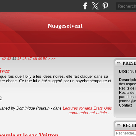
Nuagesetvent
60
70
80
90
100
1
42
43
44
45
46
47
48
49
50
>
>>
PRÉS
iver
Blog
: Nu
ue fois que Holly a les idées noires, elle fait claquer dans sa
Descript
utre chose. Ce truc lui a été suggéré par un psychothérapeute et
des aspect
.
Récits de 
Récits de 
parodies. 
jeanne@ne
Contact
lished by Dominique Poursin
-
dans
Lectures romans
Etats Unis
commenter cet article
…
RECH
euple et le sac Vuitton