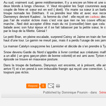
Au sud, vraiment sud, genre méditerranéen, Il y a encore un frère et une 
deux blonds à longs cheveux. V. Veut récupérer les Sept couronnes auquel 
couple de frère et sœur est en exil ( doré). Vis marie sa sœur à un barb
troupe nomade les Dokthars. Il va prendre leur tête et avec eux reco
Dannereys devient Kaalesi , la femme du chef : elle reçoit en
cadeau
des 
pas l’air de vouloir éclore mais c’est vrai que rien ne les couve effic
marche…Ned doit accepter d’être main du roi (conseiller) bien que cela 
balade avec son futur époux et il se fait tabasser par la petite sœur, le co
par le loup de la fillette. Génial !
Le petit Bran, en pleine escalade, surprend Ceirsy et Jaime en train de forn
haut d’une tour. Le gamin ne meurt pas, mais il a perdu l’usage de ses ja
La maman Catelyn soupçonne les Lannister et décide de s’en prendre à Tyrio
Snow devenu Garde du Nord s’apprête à livrer combat aux créatures malfa
a un allié ( un gros garçon plein de bonne volonté) et est ami avec Tyrion 
épisode se trouve en mauvaise posture.
Dans la troupe de barbares, Danyreys est enceinte, et à présent, elle a
arrive !!) et s’en prend à son imbuvable frangin qui reçoit une correction
toujours pas éclos.
Repost
0
Published by Dominique Poursin
-
dans
Séri