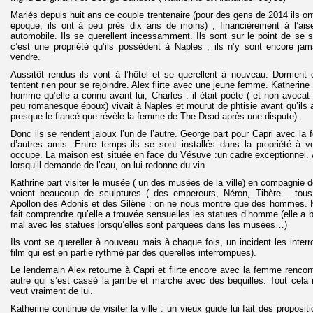
Mariés depuis huit ans ce couple trentenaire (pour des gens de 2014 ils ont
époque, ils ont à peu près dix ans de moins) , financièrement à l’ais
automobile. Ils se querellent incessamment. Ils sont sur le point de se 
c’est une propriété qu’ils possèdent à Naples ; ils n’y sont encore jama
vendre.
Aussitôt rendus ils vont à l’hôtel et se querellent à nouveau. Dorment 
tentent rien pour se rejoindre. Alex flirte avec une jeune femme. Katherine e
homme qu’elle a connu avant lui, Charles : il était poète ( et non avoc
peu romanesque époux) vivait à Naples et mourut de phtisie avant qu’ils ai
presque le fiancé que révèle la femme de The Dead après une dispute).
Donc ils se rendent jaloux l’un de l’autre. George part pour Capri avec la 
d’autres amis. Entre temps ils se sont installés dans la propriété à v
occupe. La maison est située en face du Vésuve :un cadre exceptionnel. 
lorsqu’il demande de l’eau, on lui redonne du vin.
Kathrine part visiter le musée ( un des musées de la ville) en compagnie d
voient beaucoup de sculptures ( des empereurs, Néron, Tibère… tous
Apollon des Adonis et des Silène : on ne nous montre que des hommes. Ka
fait comprendre qu’elle a trouvée sensuelles les statues d’homme (elle a b
mal avec les statues lorsqu’elles sont parquées dans les musées…)
Ils vont se quereller à nouveau mais à chaque fois, un incident les interr
film qui est en partie rythmé par des querelles interrompues).
Le lendemain Alex retourne à Capri et flirte encore avec la femme renco
autre qui s’est cassé la jambe et marche avec des béquilles. Tout cela
veut vraiment de lui.
Katherine continue de visiter la ville : un vieux guide lui fait des proposi