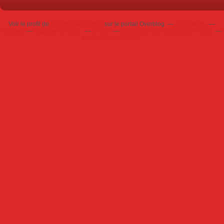
Voir le profil de
Dominique Poursin
sur le portail Overblog
Top articles
Contact
Signaler un abus
C.G.U.
Cookies et données personnelles
Préférences cookies