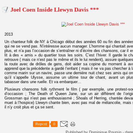
Joel Coen Inside Llewyn Davis ***
2013
Un chanteur folk de NY à Chicago début des années 60 ou fin des années
qui ne se vend pas. N’intéresse aucun manager. L’homme qui chantait avec l
plus, et n’a pas l’occasion de s’entraîner ni d’écrire des chansons, car il e
lit à des « amis » du quartier tous les soirs. C’est l’hiver. Il garde le c
retrouve ( mais ce n’est pas le même et ils le lui rendent), assure quelques
la route avec de drôles de gens, doit aider sa copine du moment à avo
apprend que la précédente a gardé l’enfant ( mais il ne va pas chercher à 
comme marin sur un navire, passe une dernière nuit chez ses amis qui ont
qu’il s’appelle Ulysse, assume un ultime tour de chant, avant un plu
tabasser dans une ruelle. Et va embarquer…
Plusieurs chansons folk rythment le film ( par exemple, une protest-
d’occasion ; The Death of Queen Jane, sur un air différent de l’origin
Grossman qui n’est pas enthousiasmé ; Shoals of Herring, chantée devan
muet à l’hospice) Llewyn chante bien, avec pas mal de mélancolie, mais s
il n’y croit plus et ça se sent.
Repost
0
Published by Dominique Poursin
-
dan