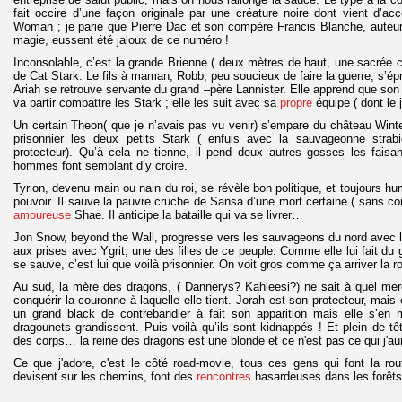
fait occire d’une façon originale par une créature noire dont vient d’a
Woman ; je parie que Pierre Dac et son compère Francis Blanche, auteurs
magie, eussent été jaloux de ce numéro !
Inconsolable, c’est la grande Brienne ( deux mètres de haut, une sacrée c
de Cat Stark. Le fils à maman, Robb, peu soucieux de faire la guerre, s’épre
Ariah se retrouve servante du grand –père Lannister. Elle apprend que son
va partir combattre les Stark ; elle les suit avec sa
propre
équipe ( dont le 
Un certain Theon( que je n’avais pas vu venir) s’empare du château Winterf
prisonnier les deux petits Stark ( enfuis avec la sauvageonne strabi
protecteur). Qu’à cela ne tienne, il pend deux autres gosses les faisa
hommes font semblant d’y croire.
Tyrion, devenu main ou nain du roi, se révèle bon politique, et toujours h
pouvoir. Il sauve la pauvre cruche de Sansa d’une mort certaine ( sans comp
amoureuse
Shae. Il anticipe la bataille qui va se livrer…
Jon Snow, beyond the Wall, progresse vers les sauvageons du nord avec le
aux prises avec Ygrit, une des filles de ce peuple. Comme elle lui fait du gr
se sauve, c’est lui que voilà prisonnier. On voit gros comme ça arriver la 
Au sud, la mère des dragons, ( Dannerys? Kahleesi?) ne sait à quel merc
conquérir la couronne à laquelle elle tient. Jorah est son protecteur, mais
un grand black de contrebandier à fait son apparition mais elle s’en
dragounets grandissent. Puis voilà qu’ils sont kidnappés ! Et plein de t
des corps… la reine des dragons est une blonde et ce n'est pas ce qui j'aur
Ce que j'adore, c'est le côté road-movie, tous ces gens qui font la ro
devisent sur les chemins, font des
rencontres
hasardeuses dans les forêts.