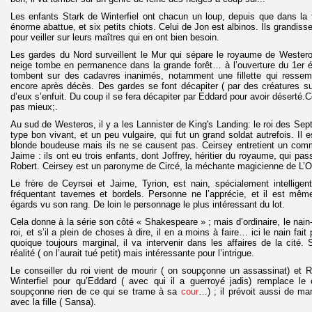
Les enfants Stark de Winterfiel ont chacun un loup, depuis que dans la 
énorme abattue, et six petits chiots. Celui de Jon est albinos. Ils grandisse
pour veiller sur leurs maîtres qui en ont bien besoin.
Les gardes du Nord surveillent le Mur qui sépare le royaume de Wester
neige tombe en permanence dans la grande forêt… à l’ouverture du 1er 
tombent sur des cadavres inanimés, notamment une fillette qui resse
encore après décès. Des gardes se font décapiter ( par des créatures sur
d’eux s’enfuit. Du coup il se fera décapiter par Eddard pour avoir déserté
pas mieux;.
Au sud de Westeros, il y a les Lannister de King's Landing: le roi des Se
type bon vivant, et un peu vulgaire, qui fut un grand soldat autrefois. Il 
blonde boudeuse mais ils ne se causent pas. Ceirsey entretient un com
Jaime : ils ont eu trois enfants, dont Joffrey, héritier du royaume, qui pas
Robert. Ceirsey est un paronyme de Circé, la méchante magicienne de L’
Le frère de Ceyrsei et Jaime, Tyrion, est nain, spécialement intelligent,
fréquentant tavernes et bordels. Personne ne l’apprécie, et il est même
égards vu son rang. De loin le personnage le plus intéressant du lot.
Cela donne à la série son côté « Shakespeare » ; mais d’ordinaire, le nain
roi, et s’il a plein de choses à dire, il en a moins à faire… ici le nain fait 
quoique toujours marginal, il va intervenir dans les affaires de la cité.
réalité ( on l’aurait tué petit) mais intéressante pour l’intrigue.
Le conseiller du roi vient de mourir ( on soupçonne un assassinat) et R
Winterfiel pour qu’Eddard ( avec qui il a guerroyé jadis) remplace le 
soupçonne rien de ce qui se trame à sa
cour
…) ; il prévoit aussi de ma
avec la fille ( Sansa).