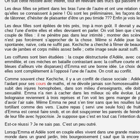
On suit cette histoire avec intérêt, tout en relevant des trucs qui passent m
Les deux filles se jettent dans les bras l’une de l’autre et ont une relation
qu’elles se connaissent à peine ! Où sont les préliminaires, les façons d
de tâtonner, d’hésiter de plaisanter d’être un peu timide ??? Enfin je voi
Les deux filles sont épilées de très près, trop à mon goût. Il devrait y 
chez l’une d’entre elles et elles devraient en parler. On voit bien que c
couple de filles : il ne pénètre pas dans leur intimité ; montrer des scè
n’est pas forcément s’approcher de la chose. Même si Adèle joue la
spontanée, naïve, cela ne suffit pas. Kechiche a cherché à filmer de beaux 
vue de jambes et corps mêlés assez belle ; cette image seule aurait suffi.
Les coiffures sont bien étudiées : la coupe déstructurée d’Adèle, avec c
emmêlée, et ces mèches en bataille contrastant avec la coiffure courte e
bleues d’ailleurs vite disparues) d’Emma est une bonne idée. Le choix de
elles sont complètement à l’opposé l’une de l’autre. On croit au conflit.
Comme souvent chez Kechiche, il y a un conflit de classe sociale : Ad
l’aidant pour ses
cours
de maths, et ne dévoile jamais son homosexualité à 
subit des injures homophobes, dans son milieu d’enseignants, elle doi
sexualité. Emma n’a rien à cacher dans les milieux où elle évolue. L
bolognaise reviennent à trois reprises et l’on voit les gens manger de
d’avoir l’air sale. Même Emma ne peut s’en tirer sans que les nouilles lu
tortillant comme des vers. L’autre repas ( servi une seule fois) de fru
d’Emma est censé faire snob, et on doit soupçonner les parents de feindr
de leur fille avec hypocrisie. Je suppose que c’est en tout cas l’intention 
Est-ce réussi ? Je ne sais pas. C’est un peu outré.
Lorsqu’Emma et Adèle sont en couple elles vivent dans une grande maison
monde dans un grand jardin, très bourgeoisement ( sauf que là encore