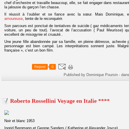
chef d’orchestre et travaille beaucoup, elle, se fait engager dans restaurant
la jalousie du garçon l’en chasse.
Il réussit à l’oublier et se fiance avec la sœur. Mais Dominique, er
amoureuse
, tente de le reconquérir.
Son parcours est ponctué de tentatives de suicide ( gaz médicaments ten
voiture, un peu de tout). l’avocat de l’accusation ( Paul Meurisse) q
excellent de misogynie et cruauté..
Une jeune fille abandonnée par sa famille, en pleine détresse, achevée 
personnage est bien campé. Les interprétations sonnent juste. Malgré l
française », c’est un bon film.
Repost
0
Published by Dominique Poursin
-
dan
Roberto Rossellini Voyage en Italie ****
Noir et blanc 1953
Ingrid Bergmann et George Sanders ( Katherine et Alexander Joyce)