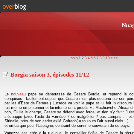
Nuag
<<
<
1
2
3
4
5
6
7
8
9
10
>
>>
Borgia saison 3, épisodes 11/12
Le
nouveau
pape se débarrasse de Cesare Borgia, et reprend le contr
conquises ; facilement depuis que Cesare n’est plus soutenu par son père ;
par les d’Este de Ferrare ( Lucrèce va voir le pape et lui fait in discours i
fait même emprisonner et lui intente un « procès » : Machiavel et Alexand
brio, Giulia le charge, Cesare se défend avec force, et rien n’y fait : Jul
s’échappe (avec l’aide de Farnèse ? ou malgré lui ? pas compris … et c
Sirinalia, près de son cadet exilé Gofredo( a toujours l’air aussi niais…), il
et embarqué pour l’Espagne, contraint de servir le souverain de ce pays.
Vanozza est jetée à la rue nue, le conseiller fidèle de Cesare la récup