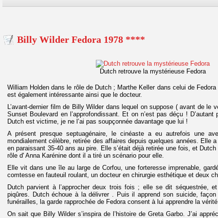
Billy Wilder Fedora 1978 ****
Dutch retrouve la mystérieuse Fedora
William Holden dans le rôle de Dutch ; Marthe Keller dans celui de Fedor
est également intéressante ainsi que le docteur.
L’avant-dernier film de Billy Wilder dans lequel on suppose ( avant de le vo
Sunset Boulevard en l’approfondissant. Et on n’est pas déçu ! D’autant 
Dutch est victime, je ne l’ai pas soupçonnée davantage que lui !
A présent presque septuagénaire, le cinéaste a eu autrefois une ave
mondialement célèbre, retirée des affaires depuis quelques années. Elle a
en paraissant 35-40 ans au pire. Elle s’était déjà retirée une fois, et Dutch 
rôle d' Anna Karénine dont il a tiré un scénario pour elle.
Elle vit dans une île au large de Corfou, une forteresse imprenable, gar
comtesse en fauteuil roulant, un docteur en chirurgie esthétique et deux ch
Dutch parvient à l’approcher deux trois fois ; elle se dit séquestrée, 
piqûres. Dutch échoue à la délivrer . Puis il apprend son suicide, faço
funérailles, la garde rapprochée de Fedora consent à lui apprendre la vérité
On sait que Billy Wilder s’inspira de l’histoire de Greta Garbo. J’ai appréc