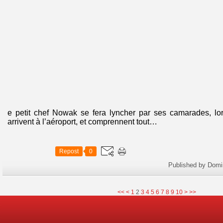
e petit chef Nowak se fera lyncher par ses camarades, lorsqu
arrivent à l’aéroport, et comprennent tout…
Repost
0
Published by Domi
<<
<
1
2
3
4
5
6
7
8
9
10
>
>>