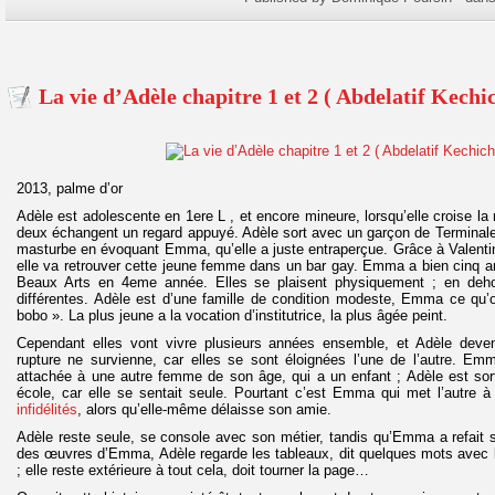
La vie d’Adèle chapitre 1 et 2 ( Abdelatif Kechi
2013, palme d’or
Adèle est adolescente en 1ere L , et encore mineure, lorsqu’elle croise l
deux échangent un regard appuyé. Adèle sort avec un garçon de Terminale (
masturbe en évoquant Emma, qu’elle a juste entraperçue. Grâce à Valenti
elle va retrouver cette jeune femme dans un bar gay. Emma a bien cinq an
Beaux Arts en 4eme année. Elles se plaisent physiquement ; en dehor
différentes. Adèle est d’une famille de condition modeste, Emma ce qu’
bobo ». La plus jeune a la vocation d’institutrice, la plus âgée peint.
Cependant elles vont vivre plusieurs années ensemble, et Adèle devenir
rupture ne survienne, car elles se sont éloignées l’une de l’autre. Emma
attachée à une autre femme de son âge, qui a un enfant ; Adèle est sor
école, car elle se sentait seule. Pourtant c’est Emma qui met l’autre à 
infidélités
, alors qu’elle-même délaisse son amie.
Adèle reste seule, se console avec son métier, tandis qu’Emma a refait s
des œuvres d’Emma, Adèle regarde les tableaux, dit quelques mots avec le
; elle reste extérieure à tout cela, doit tourner la page…