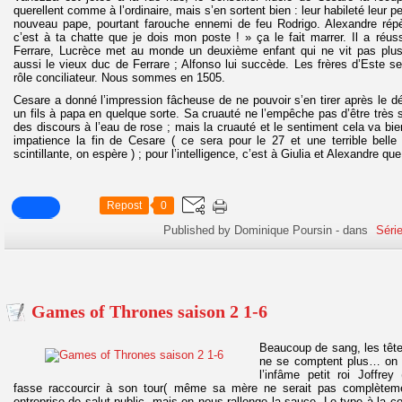
querellent comme à l’ordinaire, mais s’en sortent bien : leur habileté leur 
nouveau pape, pourtant farouche ennemi de feu Rodrigo. Alexandre répè
c’est à ta chatte que je dois mon poste ! » ça le fait marrer. Il a réus
Ferrare, Lucrèce met au monde un deuxième enfant qui ne vit pas plus
aussi le vieux duc de Ferrare ; Alfonso lui succède. Les frères d’Este se
rôle conciliateur. Nous sommes en 1505.
Cesare a donné l’impression fâcheuse de ne pouvoir s’en tirer après le dé
un fils à papa en quelque sorte. Sa cruauté ne l’empêche pas d’être très 
des discours à l’eau de rose ; mais la cruauté et le sentiment cela va b
impatience la fin de Cesare ( ce sera pour le 27 et une terrible belle 
scintillante, on espère ) ; pour l’intelligence, c’est à Giulia et Alexandre qu
Repost
0
Published by Dominique Poursin
-
dans
Séri
Games of Thrones saison 2 1-6
Beaucoup de sang, les têtes
ne se comptent plus… on 
l’infâme petit roi Joffrey
fasse raccourcir à son tour( même sa mère ne serait pas complètem
entreprise de salut public, mais on nous rallonge la sauce. Le type à la c