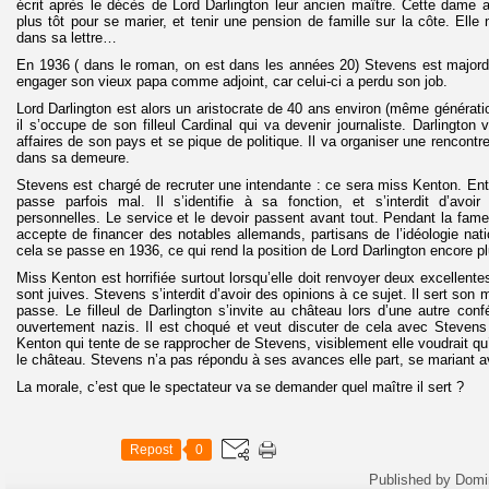
écrit après le décès de Lord Darlington leur ancien maître. Cette dame a
plus tôt pour se marier, et tenir une pension de famille sur la côte. Elle 
dans sa lettre…
En 1936 ( dans le roman, on est dans les années 20) Stevens est majordom
engager son vieux papa comme adjoint, car celui-ci a perdu son job.
Lord Darlington est alors un aristocrate de 40 ans environ (même générati
il s’occupe de son filleul Cardinal qui va devenir journaliste. Darlington
affaires de son pays et se pique de politique. Il va organiser une rencontre
dans sa demeure.
Stevens est chargé de recruter une intendante : ce sera miss Kenton. Entr
passe parfois mal. Il s’identifie à sa fonction, et s’interdit d’avo
personnelles. Le service et le devoir passent avant tout. Pendant la fame
accepte de financer des notables allemands, partisans de l’idéologie natio
cela se passe en 1936, ce qui rend la position de Lord Darlington encore p
Miss Kenton est horrifiée surtout lorsqu’elle doit renvoyer deux excellente
sont juives. Stevens s’interdit d’avoir des opinions à ce sujet. Il sert son 
passe. Le filleul de Darlington s’invite au château lors d’une autre conf
ouvertement nazis. Il est choqué et veut discuter de cela avec Stevens 
Kenton qui tente de se rapprocher de Stevens, visiblement elle voudrait qu’i
le château. Stevens n’a pas répondu à ses avances elle part, se mariant a
La morale, c’est que le spectateur va se demander quel maître il sert ?
Repost
0
Published by Domi