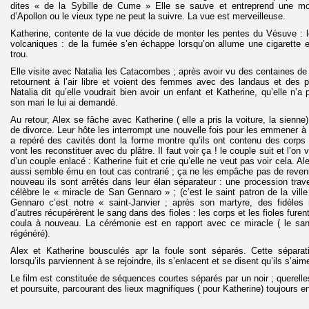
dites « de la Sybille de Cume » Elle se sauve et entreprend une mo
d’Apollon ou le vieux type ne peut la suivre. La vue est merveilleuse.
Katherine, contente de la vue décide de monter les pentes du Vésuve : l
volcaniques : de la fumée s’en échappe lorsqu’on allume une cigarette 
trou.
Elle visite avec Natalia les Catacombes ; après avoir vu des centaines de
retournent à l’air libre et voient des femmes avec des landaus et des p
Natalia dit qu’elle voudrait bien avoir un enfant et Katherine, qu’elle n’a
son mari le lui ai demandé.
Au retour, Alex se fâche avec Katherine ( elle a pris la voiture, la sienne)
de divorce. Leur hôte les interrompt une nouvelle fois pour les emmener à
a repéré des cavités dont la forme montre qu’ils ont contenu des corps
vont les reconstituer avec du plâtre. Il faut voir ça ! le couple suit et l’on vo
d’un couple enlacé : Katherine fuit et crie qu’elle ne veut pas voir cela. Ale
aussi semble ému en tout cas contrarié ; ça ne les empâche pas de revenir
nouveau ils sont arrêtés dans leur élan séparateur : une procession trave
célèbre le « miracle de San Gennaro » ; (c’est le saint patron de la ville
Gennaro c’est notre « saint-Janvier ; après son martyre, des fidèles r
d’autres récupérèrent le sang dans des fioles : les corps et les fioles fure
coula à nouveau. La cérémonie est en rapport avec ce miracle ( le sa
régénéré).
Alex et Katherine bousculés apr la foule sont séparés. Cette séparati
lorsqu’ils parviennent à se rejoindre, ils s’enlacent et se disent qu’ils s’aim
Le film est constituée de séquences courtes séparés par un noir ; querelles,
et poursuite, parcourant des lieux magnifiques ( pour Katherine) toujours en