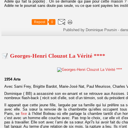
Adèle qui fait la popote) . On se demande qui paie pour cette maison ? Qu
Adèle ne le pourrait sans doute pas seule, vu ce que sont payées les instit
Repost
0
Published by Dominique Poursin
-
dan
Georges-Henri Clouzot La Vérité ****
1954 Arte
Avec Sami Frey, Brigitte Bardot, Marie-José Nat, Paul Meurisse, Charles 
Dominique ( BB) a assassiné son ex-amant et se retrouve aux Assises. 
nombreux flash-back ( récit soit d’elle, soit d’un témoin, soit du président 
Il apparait que cette jeune fille, larguée par sa famille qui lui préfère sa 
avec elle. Sa sœur la renvoie de la chambrette qu’elles occupent tou
Paris, se
fixe
à l’hôtel Boileau où elle partage la chambre tantôt d’un 
c’est avec un homme elle couche avec. Pas trop le choix, car elle vit d’exp
pas à travailler. Elle sort avec l’ami de sa sœur. Apr7s lui avoir fait du cha
fait languir. Au terme d’une relation de six mois, la rupture a lieu. Ils n’ont