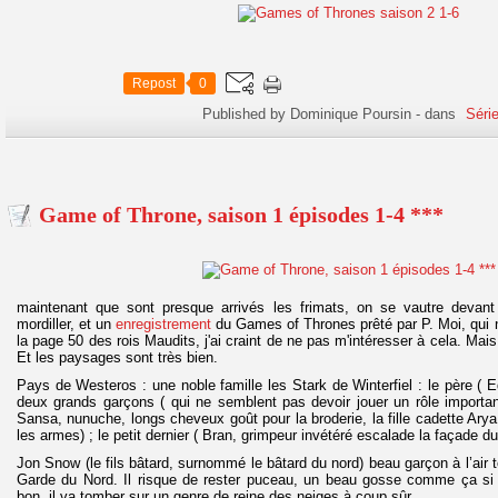
Repost
0
Published by Dominique Poursin
-
dans
Séri
Game of Throne, saison 1 épisodes 1-4 ***
maintenant que sont presque arrivés les frimats, on se vautre devan
mordiller, et un
enregistrement
du Games of Thrones prêté par P. Moi, qui n
la page 50 des rois Maudits, j'ai craint de ne pas m'intéresser à cela. Mai
Et les paysages sont très bien.
Pays de Westeros : une noble famille les Stark de Winterfiel : le père ( E
deux grands garçons ( qui ne semblent pas devoir jouer un rôle important
Sansa, nunuche, longs cheveux goût pour la broderie, la fille cadette Ary
les armes) ; le petit dernier ( Bran, grimpeur invétéré escalade la façade d
Jon Snow (le fils bâtard, surnommé le bâtard du nord) beau garçon à l’air
Garde du Nord. Il risque de rester puceau, un beau gosse comme ça si
bon, il va tomber sur un genre de reine des neiges à coup sûr...