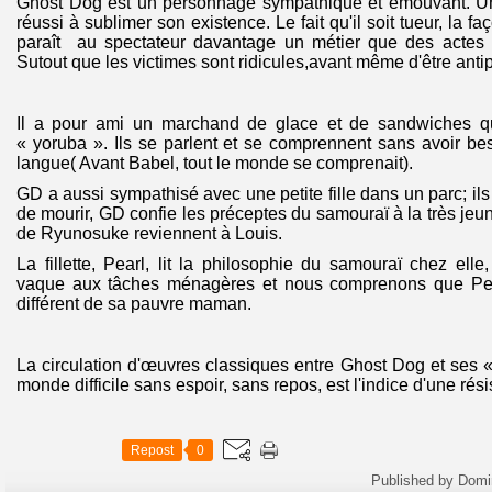
Ghost Dog est un personnage sympathique et émouvant. Un
réussi à sublimer son existence. Le fait qu'il soit tueur, la f
paraît au spectateur davantage un métier que des actes 
Sutout que les victimes sont ridicules,avant même d'être anti
Il a pour ami un marchand de glace et de sandwiches qui
« yoruba ». Ils se parlent et se comprennent sans avoir b
langue( Avant Babel, tout le monde se comprenait).
GD a aussi sympathisé avec une petite fille dans un parc; ils 
de mourir, GD confie les préceptes du samouraï à la très jeune
de Ryunosuke reviennent à Louis.
La fillette, Pearl, lit la philosophie du samouraï chez el
vaque aux tâches ménagères et nous comprenons que Pear
différent de sa pauvre maman.
La circulation d'œuvres classiques entre Ghost Dog et ses «
monde difficile sans espoir, sans repos, est l'indice d'une rés
Repost
0
Published by Domi