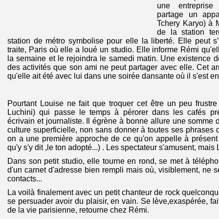
une entreprise
partage un app
Tchery Karyo) à 
de la station t
station de métro symbolise pour elle la liberté. Elle peut s
traite, Paris où elle a loué un studio. Elle informe Rémi qu'
la semaine et le rejoindra le samedi matin. Une existence de
des activités que son ami ne peut partager avec elle. Cet a
qu'elle ait été avec lui dans une soirée dansante où il s'est e
Pourtant Louise ne fait que troquer cet être un peu frustr
Luchini) qui passe le temps à pérorer dans les cafés pré
écrivain et journaliste. Il égrène à bonne allure une somme 
culture superficielle, non sans donner à toutes ses phrases d
on a une première approche de ce qu'on appelle à présent le
qu'y s'y dit ,le ton adopté...) . Les spectateur s'amusent, mais
Dans son petit studio, elle tourne en rond, se met à télépho
d'un carnet d'adresse bien rempli mais où, visiblement, ne s
contacts...
La voilà finalement avec un petit chanteur de rock quelconqu
se persuader avoir du plaisir, en vain. Se lève,exaspérée, fai
de la vie parisienne, retourne chez Rémi.