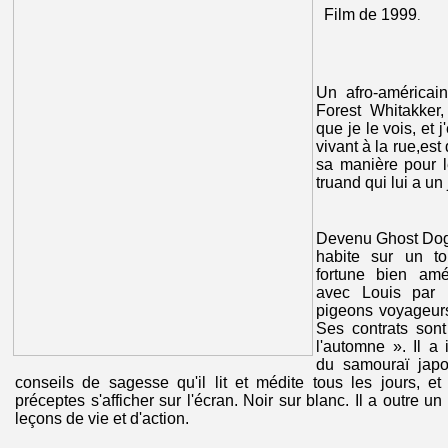
Film de 1999
.
Un afro-américai
Forest Whitakker,
que je le vois, et j
vivant à la rue,es
sa manière pour 
truand qui lui a un
Devenu Ghost Dog 
habite sur un t
fortune bien am
avec Louis par l
pigeons voyageurs
Ses contrats son
l'automne ». Il a 
du samouraï japo
conseils de sagesse qu'il lit et médite tous les jours, e
préceptes s'afficher sur l'écran. Noir sur blanc. Il a outre u
leçons de vie et d'action.