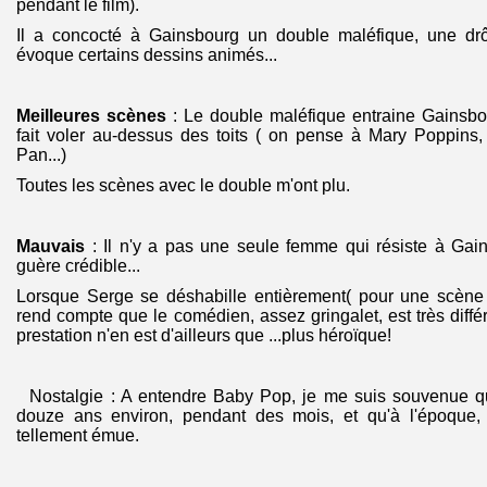
pendant le film).
Il a concocté à Gainsbourg un double maléfique, une drô
évoque certains dessins animés...
Meilleures scènes
: Le double maléfique entraine Gainsbou
fait voler au-dessus des toits ( on pense à Mary Poppins,
Pan...)
Toutes les scènes avec le double m'ont plu.
Mauvais
: Il n'y a pas une seule femme qui résiste à Gain
guère crédible...
Lorsque Serge se déshabille entièrement( pour une scène
rend compte que le
comédien, assez gringalet, est très diff
prestation n'en est d'ailleurs que ...plus héroïque!
Nostalgie : A entendre Baby Pop, je me suis souvenue qu
douze ans environ, pendant des mois, et qu'à l'époque, 
tellement émue.