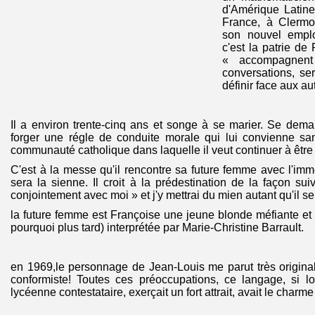
d'Amérique Latine
France, à Clermon
son nouvel emplo
c'est la patrie d
« accompagnent l
conversations, se
définir face aux au
Il a environ trente-cinq ans et songe à se marier. Se de
forger une régle de conduite morale qui lui convienne san
communauté catholique dans laquelle il veut continuer à être
C'est à la messe qu'il rencontre sa future femme avec l'imm
sera la sienne. Il croit à la prédestination de la façon s
conjointement avec moi » et j'y mettrai du mien autant qu'il se
la future femme est Françoise une jeune blonde méfiante et 
pourquoi plus tard) interprétée par Marie-Christine Barrault.
en 1969,le personnage de Jean-Louis me parut très origina
conformiste! Toutes ces préoccupations, ce langage, si 
lycéenne contestataire, exerçait un fort attrait, avait le charme