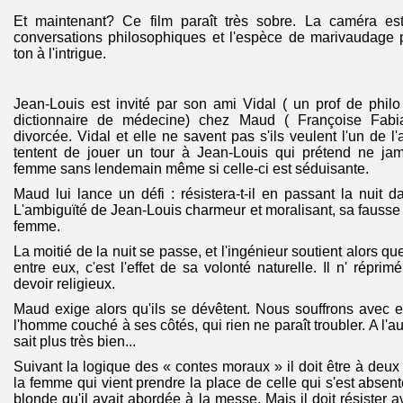
Et maintenant? Ce film paraît très sobre. La caméra est 
conversations philosophiques et l'espèce de marivaudage 
ton à l'intrigue.
Jean-Louis est invité par son ami Vidal ( un prof de phil
dictionnaire de médecine) chez Maud ( Françoise Fab
divorcée. Vidal et elle ne savent pas s'ils veulent l'un de l'a
tentent de jouer un tour à Jean-Louis qui prétend ne ja
femme sans lendemain même si celle-ci est séduisante.
Maud lui lance un défi : résistera-t-il en passant la nuit d
L'ambiguïté de Jean-Louis charmeur et moralisant, sa fausse 
femme.
La moitié de la nuit se passe, et l'ingénieur soutient alors que
entre eux, c'est l'effet de sa volonté naturelle. Il n' répr
devoir religieux.
Maud exige alors qu'ils se dévêtent. Nous souffrons avec ell
l'homme couché à ses côtés, qui rien ne paraît troubler. A l'aub
sait plus très bien...
Suivant la logique des « contes moraux » il doit être à deu
la femme qui vient prendre la place de celle qui s'est absent
blonde qu'il avait abordée à la messe, Mais il doit résister 