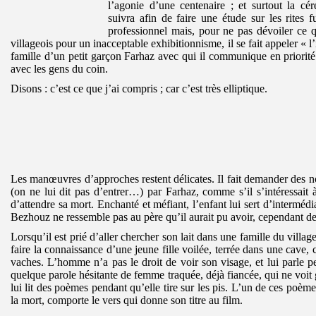
l’agonie d’une centenaire ; et surtout la cé
suivra afin de faire une étude sur les rites f
professionnel mais, pour ne pas dévoiler ce 
villageois pour un inacceptable exhibitionnisme, il se fait appeler « l
famille d’un petit garçon Farhaz avec qui il communique en priorité
avec les gens du coin.
Disons : c’est ce que j’ai compris ; car c’est très elliptique.
Les manœuvres d’approches restent délicates. Il fait demander des no
(on ne lui dit pas d’entrer…) par Farhaz, comme s’il s’intéressait à
d’attendre sa mort. Enchanté et méfiant, l’enfant lui sert d’intermédi
Bezhouz ne ressemble pas au père qu’il aurait pu avoir, cependant des
Lorsqu’il est prié d’aller chercher son lait dans une famille du villa
faire la connaissance d’une jeune fille voilée, terrée dans une cave, c
vaches. L’homme n’a pas le droit de voir son visage, et lui parle pen
quelque parole hésitante de femme traquée, déjà fiancée, qui ne voit g
lui lit des poèmes pendant qu’elle tire sur les pis. L’un de ces poème
la mort, comporte le vers qui donne son titre au film.