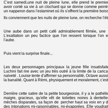
C'est samedi,une nuit de pleine lune, elle prend le premi
avoir conté sa vie à un clochard qui se donne comme peintre 
un napperon dans l'estaminet où ils s'offrent la première bois
Ils conviennent que les nuits de pleine lune, on recherche l'étr
Une aube dans un petit café admirablement filmée, une n
L'exaltation un peu factice que l'on ressent lorsque l'on e
l'aube.
Puis vient la surprise finale...
Les deux personnages principaux la jeune fille insatisfai
Luchini fait rire avec un jeu très outré à la limite de la cari
naïveté . Louise tente d'affirmer sa personnalité, Octave aus
la banalité. Quant à Rémi, physiquement et moralement, c'est 
Derrière cette satire de la petite bourgeoisie, il y a le pathé
maigre, gracieux, qu'elle vêt de toilettes noires à dentell
mèches disparates, sa façon de percher haut sa voix en y di
des intonations mi-raisonnables, mi-évaporées. Elle voudrait