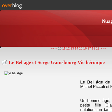
Nuag
<<
<
10
11
12
13
14
15
16
17
18
19
>
>>
Le Bel âge et Serge Gainsbourg Vie héroïque
Le Bel âge de
Michel Piccoli et 
Un homme âgé, an
petite fille C
natation, un tanti