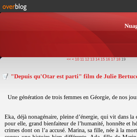
Nuag
<<
<
10
11
12
13
14
15
16
17
18
19
"Depuis qu'Otar est parti" film de Julie Bertucc
Une génération de trois femmes en Géorgie, de nos jour
Eka, déjà nonagénaire, pleine d’énergie, qui vit dans la 
pour elle, grand bienfaiteur de l’humanité, honnête et h
crimes dont on l’a accusé. Marina, sa fille, née à la mort
connu une histoire bien différente. Ada, fille de Marin