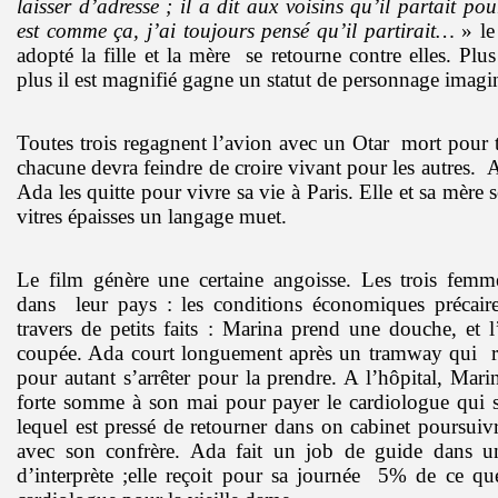
laisser d’adresse ; il a dit aux voisins qu’il partait po
est comme ça, j’ai toujours pensé qu’il partirait…
» le
adopté la fille et la mère
se retourne contre elles. Plus
plus il est magnifié gagne un statut de personnage imagin
Toutes trois regagnent l’avion avec un Otar
mort pour t
chacune devra feindre de croire vivant pour les autres.
A
Ada les quitte pour vivre sa vie à Paris. Elle et sa mère s
vitres épaisses un langage muet.
Le film génère une certaine angoisse. Les trois femm
dans
leur pays : les conditions économiques précai
travers de petits faits : Marina prend une douche, et 
coupée. Ada court longuement après un tramway qui
pour autant s’arrêter pour la prendre. A l’hôpital, Mar
forte somme à son mai pour payer le cardiologue qui 
lequel est pressé de retourner dans on cabinet poursuiv
avec son confrère. Ada fait un job de guide dans u
d’interprète ;elle reçoit pour sa journée
5% de ce que