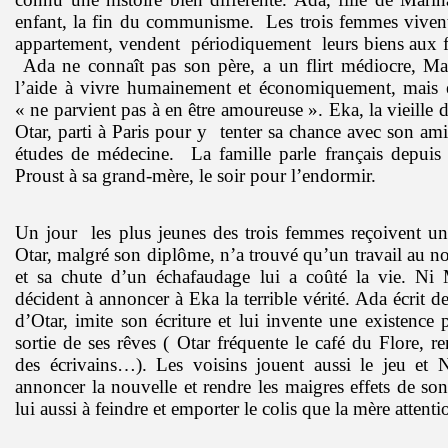
enfant, la fin du communisme.
Les trois femmes viven
appartement, vendent
périodiquement
leurs biens aux f
Ada ne connaît pas son père, a un flirt médiocre, M
l’aide à vivre humainement et économiquement, mais e
« ne parvient pas à en être amoureuse ». Eka, la vieille
Otar, parti à Paris pour y
tenter sa chance avec son ami
études de médecine.
La famille parle français depuis
Proust à sa grand-mère, le soir pour l’endormir.
Un jour
les plus jeunes des trois femmes reçoivent u
Otar, malgré son diplôme, n’a trouvé qu’un travail au n
et sa chute d’un échafaudage lui a coûté la vie. Ni
décident à annoncer à Eka la terrible vérité. Ada écrit de
d’Otar, imite son écriture et lui invente une existence p
sortie de ses rêves ( Otar fréquente le café du Flore, re
des écrivains…). Les voisins jouent aussi le jeu et
annoncer la nouvelle et rendre les maigres effets de son
lui aussi à feindre et emporter le colis que la mère attenti