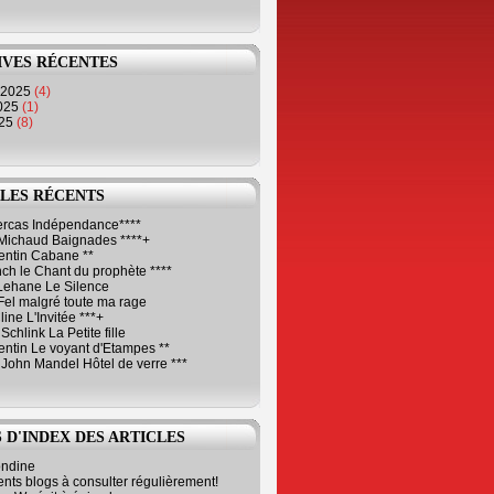
IVES RÉCENTES
 2025
(4)
2025
(1)
025
(8)
LES RÉCENTS
Cercas Indépendance****
Michaud Baignades ****+
entin Cabane **
ch le Chant du prophète ****
Lehane Le Silence
Fel malgré toute ma rage
ne L'Invitée ***+
Schlink La Petite fille
ntin Le voyant d'Etampes **
 John Mandel Hôtel de verre ***
 D'INDEX DES ARTICLES
ondine
ents blogs à consulter régulièrement!