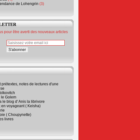
endance de Lohengrin
(3)
LETTER
 pour être averti des nouveaux articles
t prétextes, notes de lectures d'une
ise
olkovitch
a le Golem
 le blog d' Anis la librivore
t en voyageant ( Keisha)
rie
 joie ( Choupynette)
ses livres
e