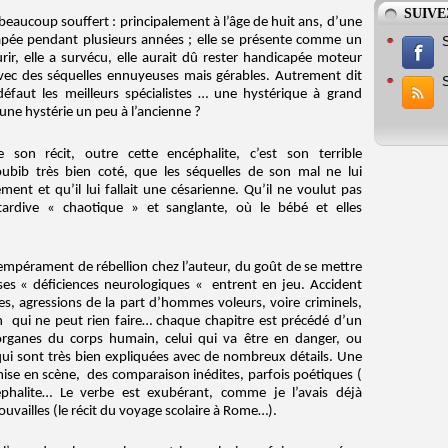
SUIVE
 beaucoup souffert : principalement à l’âge de huit ans, d’une
apée pendant plusieurs années ; elle se présente comme un
ourir, elle a survécu, elle aurait dû rester handicapée moteur
vec des séquelles ennuyeuses mais gérables. Autrement dit
faut les meilleurs spécialistes … une hystérique à grand
 une hystérie un peu à l’ancienne ?
 son récit, outre cette encéphalite, c’est son terrible
oubib très bien coté, que les séquelles de son mal ne lui
nt et qu’il lui fallait une césarienne. Qu’il ne voulut pas
ardive « chaotique » et sanglante, où le bébé et elles
empérament de rébellion chez l’auteur, du goût de se mettre
ses « déficiences neurologiques « entrent en jeu. Accident
s, agressions de la part d’hommes voleurs, voire criminels,
ui ne peut rien faire… chaque chapitre est précédé d’un
organes du corps humain, celui qui va être en danger, ou
qui sont très bien expliquées avec de nombreux détails. Une
a mise en scène, des comparaison inédites, parfois poétiques (
ncéphalite… Le verbe est exubérant, comme je l’avais déjà
ouvailles (le récit du voyage scolaire à Rome…).