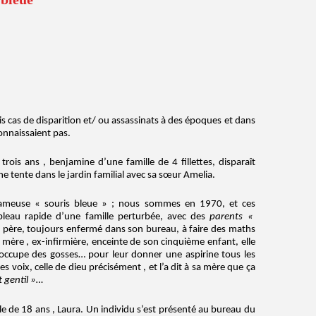
s cas de disparition et/ ou assassinats à des époques et dans
connaissaient pas.
 trois ans , benjamine d’une famille de 4 fillettes, disparaît
e tente dans le jardin familial avec sa sœur Amelia.
fameuse « souris bleue » ; nous sommes en 1970, et ces
leau rapide d’une famille perturbée, avec des
parents «
 père, toujours enfermé dans son bureau, à faire des maths
mère , ex-infirmière, enceinte de son cinquième enfant, elle
’occupe des gosses… pour leur donner une aspirine tous les
des voix, celle de dieu précisément , et l’a dit à sa mère que ça
t gentil »…
le de 18 ans , Laura. Un individu s’est présenté au bureau du