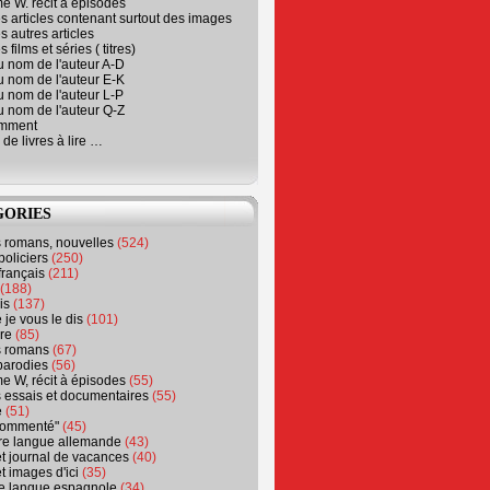
e W. récit à épisodes
s articles contenant surtout des images
s autres articles
 films et séries ( titres)
u nom de l'auteur A-D
u nom de l'auteur E-K
u nom de l'auteur L-P
u nom de l'auteur Q-Z
emment
 de livres à lire …
GORIES
s romans, nouvelles
(524)
policiers
(250)
français
(211)
(188)
is
(137)
 je vous le dis
(101)
re
(85)
s romans
(67)
parodies
(56)
e W, récit à épisodes
(55)
 essais et documentaires
(55)
e
(51)
 commenté"
(45)
ure langue allemande
(43)
t journal de vacances
(40)
t images d'ici
(35)
ure langue espagnole
(34)