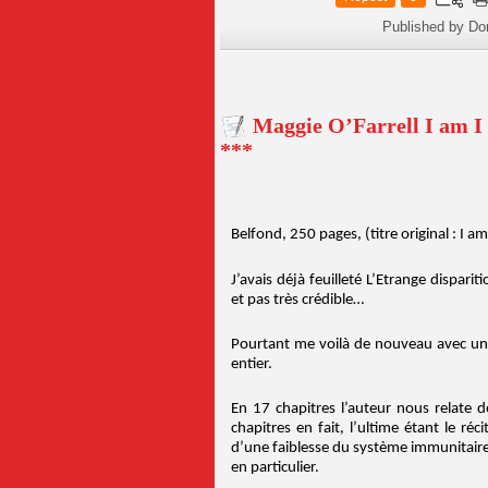
Published by Do
Maggie O’Farrell I am I 
***
Belfond, 250 pages, (titre original : I 
J’avais déjà feuilleté L’Etrange dispar
et pas très crédible…
Pourtant me voilà de nouveau avec un li
entier.
En 17 chapitres l’auteur nous relate
chapitres en fait, l’ultime étant le r
d’une faiblesse du système immunitaire 
en particulier.