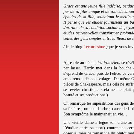
Grace est une jeune fille indécise, perdue
fier de sa fille unique et de son éducatio
épaules de sa fille, souhaitant le meilleu
Il pense que les études fournissent un ba
s'extraire de sa condition sociale de paysa
études peuvent-elles transformer profond
celles des gens simples et travailleurs de
(
in le blog
Lecturissime
)
que je vous invi
Agréable au début,
les Forestiers
se révè
par lasser. Hardy met dans la bouche d
s’éprend de Grace, puis de Felice, ce ver
amoureux indécis et volages. De même Grac
pièces de Shakespeare, mais cela ne suffi
se révéler christique. Cela ne me plait
beauté et ses productions ).
On remarque les superstitions des gens d
sa fenêtre ; on abat l’arbre, cause de l
Son symptôme le maintenait en vie…
Une vieille dame a légué son crâne au d
l’étudier après sa mort) contre une ce
observé, mais ce roman vieillit plutôt mal