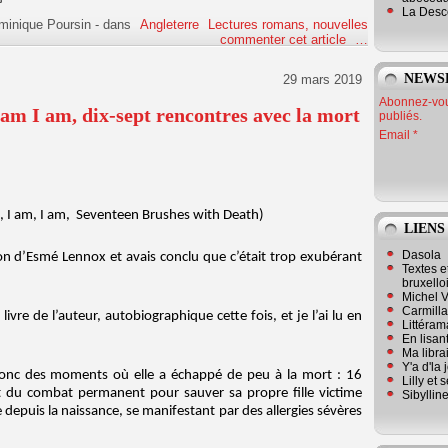
La Desc
minique Poursin
-
dans
Angleterre
Lectures romans, nouvelles
commenter cet article
…
NEWS
29 mars 2019
Abonnez-vous
am I am, dix-sept rencontres avec la mort
publiés.
Email
am, I am, I am, Seventeen Brushes with Death)
LIENS
Dasola
ition d’Esmé Lennox et avais conclu que c’était trop exubérant
Textes e
bruxello
Michel V
Carmill
vre de l’auteur, autobiographique cette fois, et je l’ai lu en
Littérama
En lisan
Ma librai
Y'a d'la
 donc des moments où elle a échappé de peu à la mort : 16
Lilly et 
écit du combat permanent pour sauver sa propre fille victime
Sibyllin
depuis la naissance, se manifestant par des allergies sévères