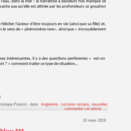
l’eau, dans la mer : la narratrice a plusieurs fois manqué se
e cache pas qu’elle est attirée par les profondeurs
ce goudron
éliciter l’auteur d’être toujours en vie (ainsi que sa fille) et,
ns le sens de « phénomène rare», ainsi que « incroyablement
sez intéressantes, il y a des questions pertinentes « est-on
rt ? « comment traiter ce type de situation…
minique Poursin
-
dans
Angleterre
Lectures romans, nouvelles
commenter cet article
…
10 mars 2019
 bleue ***