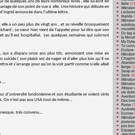
ur de quelques uns de leurs nombreux livres , elle lui écrit en
Italie
(33
 mariage de son point de vue à elle. Une histoire qui débute en
littérat
Lecture
 d’Ingrid annoncée dans l’ultime lettre.
Irlande
(
littérat
 ; elle a un peu plus de vingt ans , et se réveille brusquement
autobio
nouvell
Richard ; sa sœur Nan vient de l’appeler pour lui dire que son
Du tag a
et qu’il est hospitalisé. Les quelques semaines qui suivront
la Minui
My Dyla
Tu conn
Ecriture
 , qui a disparu onze ans plus tôt, annoncent une mise en
littérat
Chagrins
 suicide ( son plaisir est de nager et d’aller plus loin qu’il ne
Abandon
ettre et s’arrange pour qu’on la voit partir comme si elle allait
Belge
(1
Swap et
Série
(9
littérat
 ...
littérat
Afrique 
vie dubl
ur d’université londonienne et son étudiante se voient virés
Aventure
riés. On n’est pas aux USA tout de même…
Des livr
Rome
(7
Australi
omanesque, très convenu…
Ecosse
(
littérat
jeuness
pas bon
Espagn
abécéda