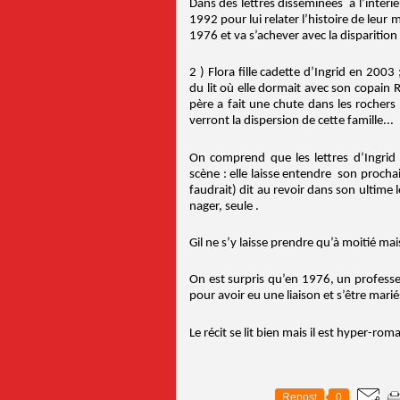
Dans des lettres disséminées à l’intérie
1992 pour lui relater l’histoire de leur
1976 et va s’achever avec la disparition
2 ) Flora fille cadette d’Ingrid en 2003
du lit où elle dormait avec son copain 
père a fait une chute dans les rochers 
verront la dispersion de cette famille...
On comprend que les lettres d’Ingrid
scène : elle laisse entendre son prochain
faudrait) dit au revoir dans son ultime l
nager, seule .
Gil ne s’y laisse prendre qu’à moitié mais
On est surpris qu’en 1976, un professe
pour avoir eu une liaison et s’être ma
Le récit se lit bien mais il est hyper-r
Repost
0