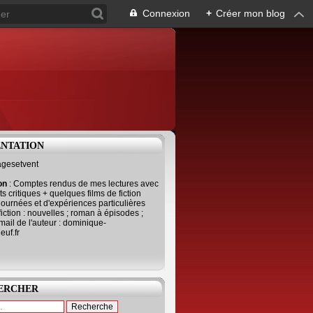
Connexion
+
Créer mon blog
ENTATION
agesetvent
ion
: Comptes rendus de mes lectures avec
s critiques + quelques films de fiction
journées et d'expériences particulières
fiction : nouvelles ; roman à épisodes ;
mail de l'auteur : dominique-
uf.fr
ERCHER