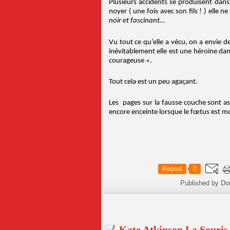
Plusieurs accidents se produisent dans 
noyer ( une fois avec son fils ! ) elle n
noir et fascinant
…
Vu tout ce qu’elle a vécu, on a envie de f
inévitablement elle est une héroïne da
courageuse «.
Tout cela est un peu agaçant.
Les pages sur la fausse couche sont as
encore enceinte lorsque le fœtus est mo
Repost
0
Published by Do
Kate Atkinson La Souris