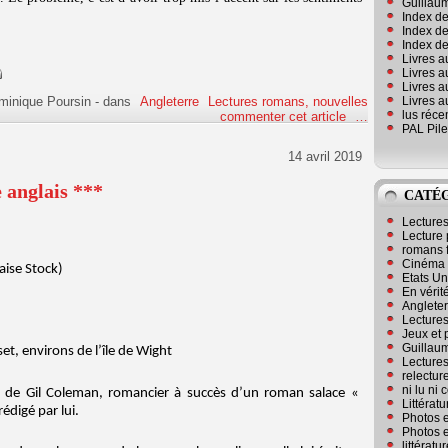
Guillaum
Index de
Index de
Index des
Livres a
Livres a
Livres a
minique Poursin
-
dans
Angleterre
Lectures romans, nouvelles
Livres a
lus réc
commenter cet article
…
PAL Pile
14 avril 2019
 anglais ***
CATÉ
Lecture
Lecture 
romans 
Cinéma
aise Stock)
Etats Un
En vérité
Angleter
Lecture
Jeux et 
Guillaum
set, environs de l’île de Wight
Lectures
relectur
ni lu ni
se de Gil Coleman, romancier à succès d’un roman salace «
Littérat
édigé par lui.
Photos e
Photos e
littérat