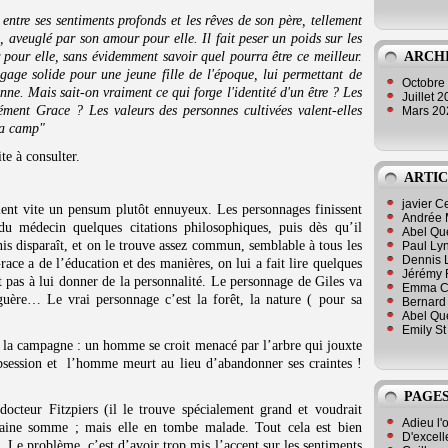
 entre ses sentiments profonds et les rêves de son père, tellement
n, aveuglé par son amour pour elle. Il fait peser un poids sur les
r pour elle, sans évidemment savoir quel pourra être ce meilleur.
ARCH
gage solide pour une jeune fille de l'époque, lui permettant de
Octobre
nne. Mais sait-on vraiment ce qui forge l'identité d'un être ? Les
Juillet 
ément Grace ? Les valeurs des personnes cultivées valent-elles
Mars 2
 la camp"
te à consulter.
ARTIC
javier 
lent vite un pensum plutôt ennuyeux. Les personnages finissent
Andrée 
u médecin quelques citations philosophiques, puis dès qu’il
Abel Qu
nis disparaît, et on le trouve assez commun, semblable à tous les
Paul Lyn
Dennis 
e a de l’éducation et des manières, on lui a fait lire quelques
Jérémy 
t pas à lui donner de la personnalité. Le personnage de Giles va
Emma Cli
 guère… Le vrai personnage c’est la forêt, la nature ( pour sa
Bernard 
Abel Que
Emily St
e la campagne : un homme se croit menacé par l’arbre qui jouxte
’obsession et l’homme meurt au lieu d’abandonner ses craintes !
PAGES
octeur Fitzpiers (il le trouve spécialement grand et voudrait
Adieu l'
rtaine somme ; mais elle en tombe malade. Tout cela est bien
D'excell
. Le problème, c’est d’avoir trop mis l’accent sur les sentiments