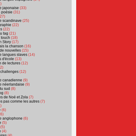
)
ure japonaise
(33)
s poésie
(31)
27)
ure scandinave
(25)
graphie
(22)
es
(22)
u tag
(21)
t touch
(18)
n Story
(17)
ais la chanson
(16)
 de nouvelles
(15)
ure langues slaves
(14)
 d'école
(13)
 de lectures
(12)
2)
 challenges
(12)
)
ure canadienne
(9)
ure néerlandaise
(9)
du sud
(8)
og
(8)
s de Noé et Zola
(7)
es pas comme les autres
(7)
)
e
(6)
6)
ure anglophone
(6)
e
(5)
(5)
e
(4)
ires
(4)