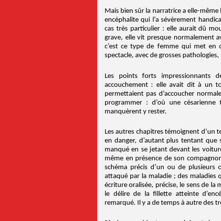
Mais bien sûr la narratrice a elle-même
encéphalite qui l’a sévèrement handic
cas très particulier : elle aurait dû m
grave, elle vit presque normalement a
c’est ce type de femme qui met en dé
spectacle, avec de grosses pathologies,
Les points forts impressionnants de
accouchement : elle avait dit à un t
permettaient pas d’accoucher normaleme
programmer : d’où une césarienne t
manquèrent y rester.
Les autres chapitres témoignent d’un t
en danger, d’autant plus tentant que 
manqué en se jetant devant les voiture
même en présence de son compagnon q
schéma précis d’un ou de plusieurs 
attaqué par la maladie ; des maladies 
écriture oralisée, précise, le sens de l
le délire de la fillette atteinte d’e
remarqué. Il y a de temps à autre des tr