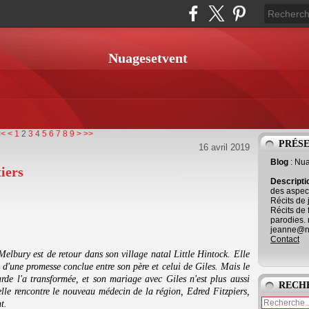
Nuagesetvent
<<
<
1
2
3
4
5
6
7
8
9
>
>>
PRÉS
16 avril 2019
Blog
: Nu
iers
Descript
des aspect
Récits de 
Récits de 
parodies. 
jeanne@ne
Contact
elbury est de retour dans son village natal Little Hintock. Elle
 d'une promesse conclue entre son père et celui de Giles. Mais le
de l'a transformée, et son mariage avec Giles n'est plus aussi
RECH
 elle rencontre le nouveau médecin de la région, Edred Fitzpiers,
t.